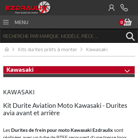
P
MENU
0
Kits durites prêts à monter
Kawasaki
Kawasaki
KAWASAKI
Kit Durite Aviation Moto Kawasaki - Durites
avia avant et arrière
Les
Durites de frein pour moto Kawasaki Ezdraulix
sont
réalisées avec un tube de PTFE recouvert d'une tresse Inox,