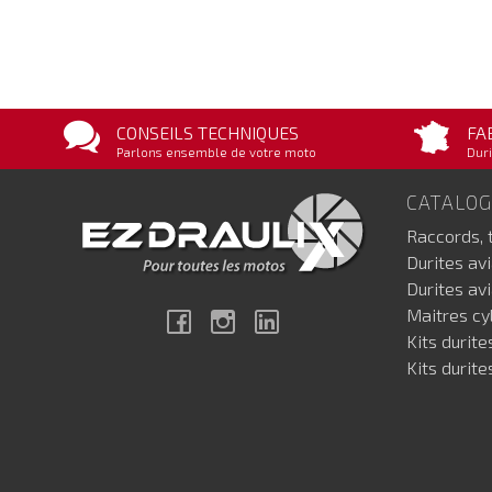
CONSEILS TECHNIQUES
FA
Parlons ensemble de votre moto
Duri
CATALO
Raccords, 
Durites av
Durites av
Maitres cyl
Facebook
Instagram
Linkedin
Kits durite
Kits durite