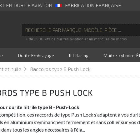
RT EN DURITE AVIATION
FABRICATION FRANÇAISE
+ de 2500 kits de durites aviation et 48 marques de motos
re
Durite Embrayage
Kit Racing
Maître-cylindre, Ét
t et huile
Raccords type B Push Lock
RDS TYPE B PUSH LOCK
ur durite nitrile type B - Push-Lock
 compétition, ces raccords de type Push Lock s'adaptent à vos durite
s en aluminium s'emmanchent fermement et sans collier sur vos du
dans tous les angles nécessaires à l'éla...