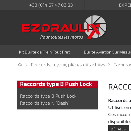
+33 (0)4 67 47 03 83
EXPE
Kit Durite de Frein Tout Prêt
Durite Aviation Sur Mesu
Raccords, tuyaux, pièces détachées
Carburan
Raccords type B Push Lock
RACCO
Raccords type B Push Lock
Raccords po
Raccords type N "Dash"
Utilisés en
Ces raccord
disponibles 
DÉTAILS