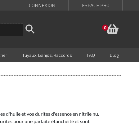
CONNEXION
ESPACE PRO
Panie
0
rier
Tuyaux, Banjos, Raccords
FAQ
Blog
s d'huile et vos durites d'essence en nitrile nu.
rites pour une parfaite étanchéité et sont