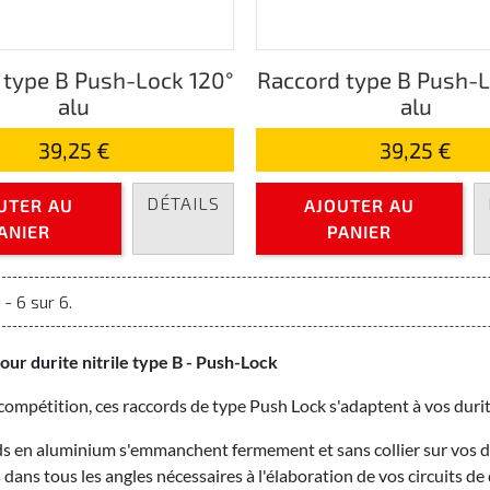
 type B Push-Lock 120°
Raccord type B Push-L
alu
alu
39,25 €
39,25 €
DÉTAILS
UTER AU
AJOUTER AU
ANIER
PANIER
 - 6 sur 6.
ur durite nitrile type B - Push-Lock
 compétition, ces raccords de type Push Lock s'adaptent à vos durite
s en aluminium s'emmanchent fermement et sans collier sur vos du
dans tous les angles nécessaires à l'élaboration de vos circuits de 