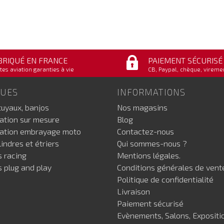
BRIQUÉ EN FRANCE
PAIEMENT SÉCURISÉ
tes aviation garanties à vie
CB, Paypal, chèque, vireme
GUES
INFORMATIONS
tuyaux, banjos
Nos magasins
iation sur mesure
Blog
iation embrayage moto
Contactez-nous
indres et étriers
Qui sommes-nous ?
s racing
Mentions légales.
s plug and play
Conditions générales de vent
Politique de confidentialité
Livraison
Paiement sécurisé
Evènements, Salons, Expositi