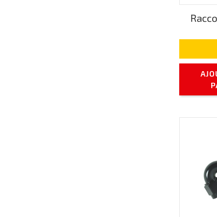
Racco
AJO
P