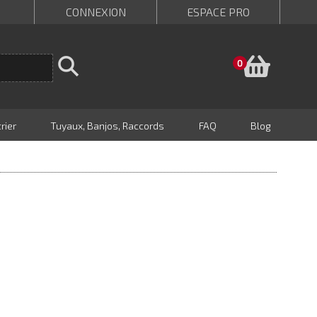
CONNEXION
ESPACE PRO
Panie
0
rier
Tuyaux, Banjos, Raccords
FAQ
Blog