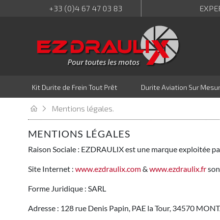
+33 (0)4 67 47 03 83
EXPE
Kit Durite de Frein Tout Prêt
Durite Aviation Sur Mesu
Mentions légales.
MENTIONS LÉGALES
Raison Sociale : EZDRAULIX est une marque exploitée pa
Site Internet :
www.ezdraulix.com
&
www.ezdraulix.fr
son
Forme Juridique : SARL
Adresse : 128 rue Denis Papin, PAE la Tour, 34570 M