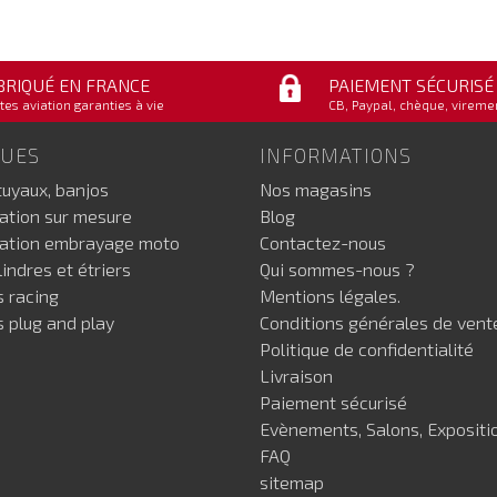
BRIQUÉ EN FRANCE
PAIEMENT SÉCURISÉ
tes aviation garanties à vie
CB, Paypal, chèque, vireme
GUES
INFORMATIONS
tuyaux, banjos
Nos magasins
iation sur mesure
Blog
iation embrayage moto
Contactez-nous
indres et étriers
Qui sommes-nous ?
s racing
Mentions légales.
s plug and play
Conditions générales de vent
Politique de confidentialité
Livraison
Paiement sécurisé
Evènements, Salons, Expositi
FAQ
sitemap