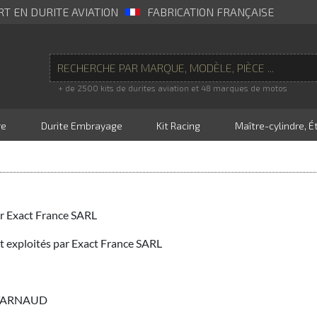
RT EN DURITE AVIATION
FABRICATION FRANÇAISE
+ de 2500 kits de durites aviation et 48 marques de motos
re
Durite Embrayage
Kit Racing
Maître-cylindre, Ét
r Exact France SARL
t exploités par Exact France SARL
ONTARNAUD