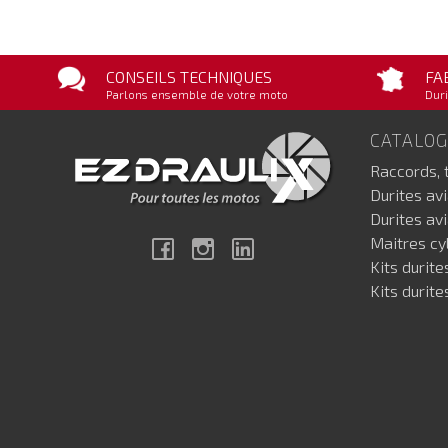
CONSEILS TECHNIQUES
FA
Parlons ensemble de votre moto
Duri
CATALO
Raccords, 
Durites av
Durites av
Maitres cyl
Facebook
Instagram
Linkedin
Kits durite
Kits durite