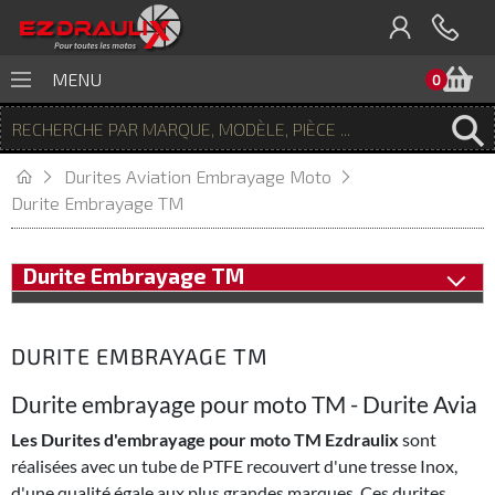
P
MENU
0
Durites Aviation Embrayage Moto
Durite Embrayage TM
Durite Embrayage TM
DURITE EMBRAYAGE TM
Durite embrayage pour moto TM - Durite Avia
Les Durites d'embrayage pour moto TM Ezdraulix
sont
réalisées avec un tube de PTFE recouvert d'une tresse Inox,
d'une qualité égale aux plus grandes marques. Ces durites