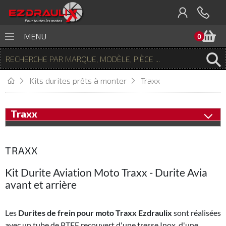
P
MENU
0
Kits durites prêts à monter
Traxx
Traxx
TRAXX
Kit Durite Aviation Moto Traxx - Durite Avia
avant et arrière
Les
Durites de frein pour moto Traxx Ezdraulix
sont réalisées
avec un tube de PTFE recouvert d'une tresse Inox, d'une