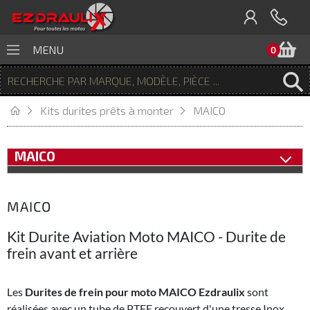
P
MENU
0
Kits durites prêts à monter
MAICO
MAICO
MAICO
Kit Durite Aviation Moto MAICO - Durite de
frein avant et arrière
Les
Durites de frein pour moto MAICO Ezdraulix
sont
réalisées avec un tube de PTFE recouvert d'une tresse Inox,