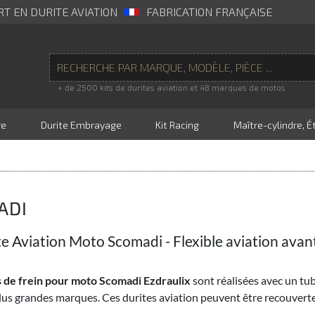
RT EN DURITE AVIATION
FABRICATION FRANÇAISE
+ de 2500 kits de durites aviation et 48 marques de motos
re
Durite Embrayage
Kit Racing
Maître-cylindre, Ét
ADI
te Aviation Moto Scomadi - Flexible aviation avant
 de frein pour moto Scomadi Ezdraulix
sont réalisées avec un tu
lus grandes marques. Ces durites aviation peuvent être recouver