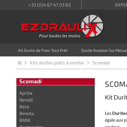
+33 (0)4 67 47 03 83
EXPE
Kit Durite de Frein Tout Prêt
Durite Aviation Sur Mesu
Kits durites prêts à monter
Scomadi
Scomadi
SCOM
Aprilia
Kit Duri
Benelli
Beta
Les
Durites
Bimota
égale aux p
BMW
couleur.
Bombardier