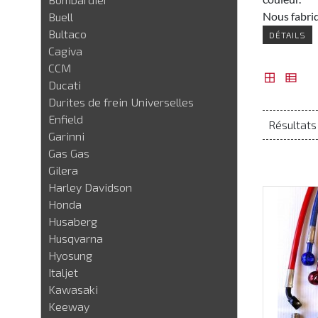
Nous fabriq.
Buell
Bultaco
DÉTAILS
Cagiva
CCM
Ducati
Durites de frein Universelles
Enfield
Résultats 1
Garinni
Gas Gas
Gilera
Harley Davidson
Honda
Husaberg
Husqvarna
Hyosung
Italjet
Kawasaki
Keeway