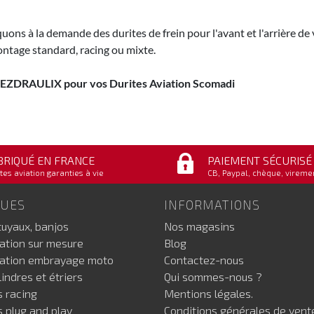
uons à la demande des durites de frein pour l'avant et l'arrière 
ntage standard, racing ou mixte.
 EZDRAULIX pour vos Durites Aviation Scomadi
BRIQUÉ EN FRANCE
PAIEMENT SÉCURISÉ
tes aviation garanties à vie
CB, Paypal, chèque, vireme
GUES
INFORMATIONS
tuyaux, banjos
Nos magasins
iation sur mesure
Blog
iation embrayage moto
Contactez-nous
indres et étriers
Qui sommes-nous ?
s racing
Mentions légales.
s plug and play
Conditions générales de vent