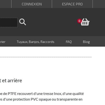
CONNEXION
ESPACE PRO
Panie
0
rier
Tuyaux, Banjos, Raccords
FAQ
Blog
 et arrière
be de PTFE recouvert d'une tresse Inox, d'une qualité
tes d'une protection PVC opaque ou transparente en