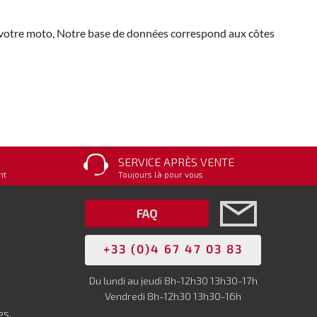
de votre moto, Notre base de données correspond aux côtes
SERVICE APRÈS VENTE
nt
Toujours là pour vous
FAQ
+33 (0)4 67 47 03 83
Du lundi au jeudi 8h-12h30 13h30-17h
Vendredi 8h-12h30 13h30-16h
es.