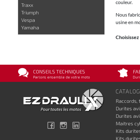
couleur.
Traxx
Triumph
Nous fabriq
Vespa
usine en mo
Yamaha
Choisissez
CONSEILS TECHNIQUES
FA
Parlons ensemble de votre moto
Duri
CATALO
Raccords, 
Durites av
Durites av
Maitres cyl
Facebook
Instagram
Linkedin
Kits durite
Kits durite