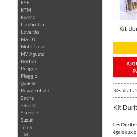
KSR
KTM
Kymco
Lambretta
Kit du
Laverda
MAICO
Moto Guzzi
MV Agusta
Norton
AJO
Peugeot
P
Piaggio
Quasar
Royal Enfield
Résultats 1 
Sachs
Sauber
Kit Duri
Scomadi
Suzuki
Les
Durites
Tema
égale aux p
TM