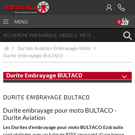
P
MENU
0
Durites Aviation Embrayage Moto
Durite Embrayage BULTACO
Durite Embrayage BULTACO
DURITE EMBRAYAGE BULTACO
Durite embrayage pour moto BULTACO -
Durite Aviation
Les Durites d'embrayage pour moto BULTACO Ezdraulix
sont réalisées avec un tube de PTFE recouvert d'une tresse