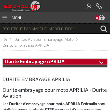
P
MENU
0
Durites Aviation Embrayage Moto
Durite Embrayage APRILIA
Durite Embrayage APRILIA
DURITE EMBRAYAGE APRILIA
Durite embrayage pour moto APRILIA - Durite
Aviation
Les Durites d'embrayage pour moto APRILIA Ezdraulix
sont
réalisées avec un tube de PTFE recouvert d'une tresse Inox,