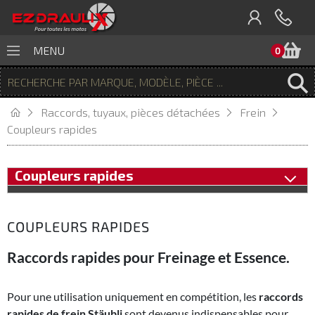
P
MENU
0
Raccords, tuyaux, pièces détachées
Frein
Coupleurs rapides
Coupleurs rapides
COUPLEURS RAPIDES
Raccords rapides pour Freinage et Essence.
Pour une utilisation uniquement en compétition, les
raccords
rapides de frein Stäubli
sont devenus indispensables pour