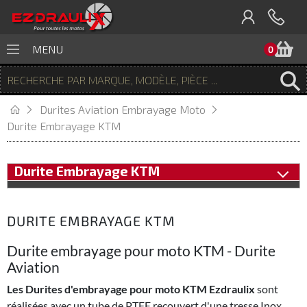
P
MENU
0
Durites Aviation Embrayage Moto
Durite Embrayage KTM
Durite Embrayage KTM
DURITE EMBRAYAGE KTM
Durite embrayage pour moto KTM - Durite
Aviation
Les Durites d'embrayage pour moto KTM Ezdraulix
sont
réalisées avec un tube de PTFE recouvert d'une tresse Inox,