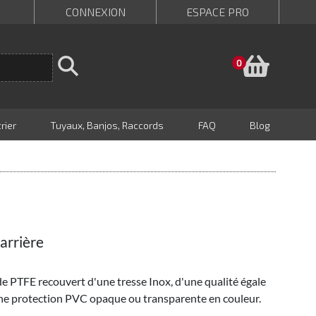
CONNEXION
ESPACE PRO
Panie
0
rier
Tuyaux, Banjos, Raccords
FAQ
Blog
arrière
de PTFE recouvert d'une tresse Inox, d'une qualité égale
une protection PVC opaque ou transparente en couleur.