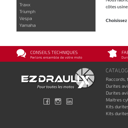
Traxx
côtes usine
Triumph
Vespa
Choisissez
Yamaha
CONSEILS TECHNIQUES
FA
Parlons ensemble de votre moto
Duri
CATALO
Raccords, 
Durites av
Durites av
Maitres cyl
Facebook
Instagram
Linkedin
Kits durite
Kits durite