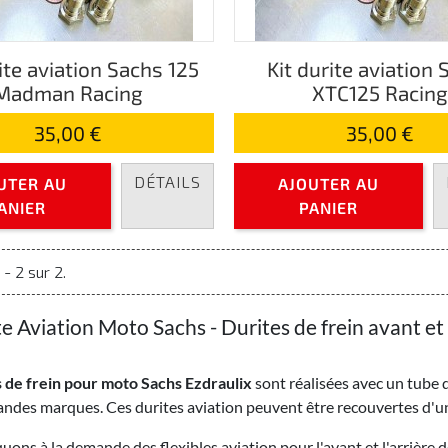
ite aviation Sachs 125
Kit durite aviation
Madman Racing
XTC125 Racin
35,00 €
35,00 €
DÉTAILS
UTER AU
AJOUTER AU
ANIER
PANIER
 - 2 sur 2.
te Aviation Moto Sachs - Durites de frein avant et 
 de frein pour moto Sachs Ezdraulix
sont réalisées avec un tube 
andes marques. Ces durites aviation peuvent être recouvertes d'
uons à la demande des flexibles aviation pour l'avant et l'arrièr