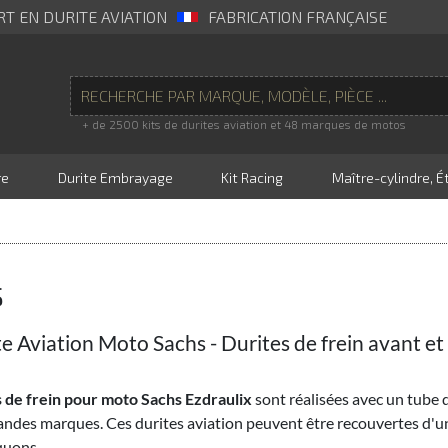
RT EN DURITE AVIATION
FABRICATION FRANÇAISE
+ de 2500 kits de durites aviation et 48 marques de motos
re
Durite Embrayage
Kit Racing
Maître-cylindre, Ét
S
te Aviation Moto Sachs - Durites de frein avant et 
 de frein pour moto Sachs Ezdraulix
sont réalisées avec un tube 
andes marques. Ces durites aviation peuvent être recouvertes d'
uons ...