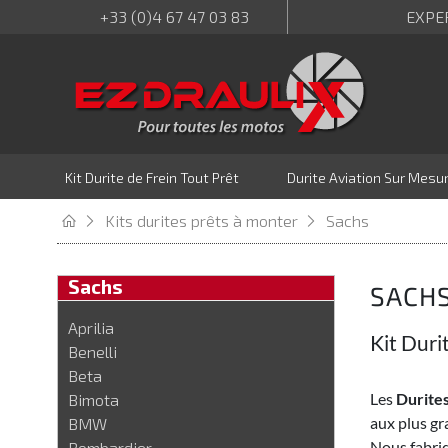
+33 (0)4 67 47 03 83
EXPE
Kit Durite de Frein Tout Prêt
Durite Aviation Sur Mesu
Kits durites prêts à monter
Sachs
Sachs
SACH
Aprilia
Kit Duri
Benelli
Beta
Les
Durites
Bimota
aux plus gr
BMW
Nous fabriq
Bombardier