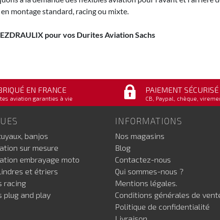
 en montage standard, racing ou mixte.
 EZDRAULIX pour vos Durites Aviation Sachs
BRIQUÉ EN FRANCE
PAIEMENT SÉCURISÉ
tes aviation garanties à vie
CB, Paypal, chèque, vireme
GUES
INFORMATIONS
tuyaux, banjos
Nos magasins
iation sur mesure
Blog
iation embrayage moto
Contactez-nous
indres et étriers
Qui sommes-nous ?
s racing
Mentions légales.
s plug and play
Conditions générales de vent
Politique de confidentialité
Livraison