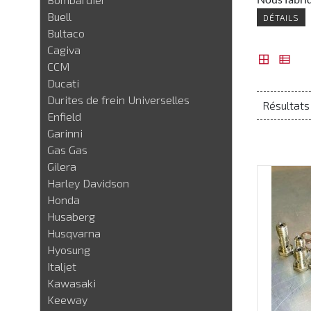
Buell
DÉTAILS
Bultaco
Cagiva
CCM
Ducati
Durites de frein Universelles
Résultats 
Enfield
Garinni
Gas Gas
Gilera
Harley Davidson
Honda
Husaberg
Husqvarna
Hyosung
Italjet
Kawasaki
Keeway