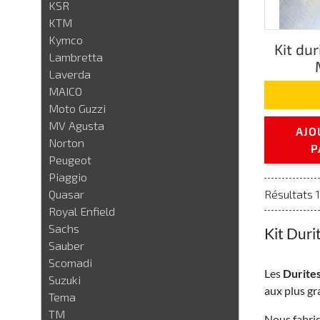
KSR
KTM
Kymco
Kit dur
Lambretta
Laverda
MAICO
Moto Guzzi
MV Agusta
AJO
Norton
P
Peugeot
Piaggio
Quasar
Résultats 1
Royal Enfield
Sachs
Kit Duri
Sauber
Scomadi
Les
Durites
Suzuki
aux plus gr
Tema
TM
Nous fabriq