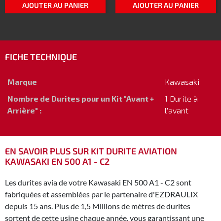
AJOUTER AU PANIER
AJOUTER AU PANIER
FICHE TECHNIQUE
Marque
Kawasaki
Nombre de Durites pour un Kit "Avant +
1 Durite à
Arrière" :
l'avant
EN SAVOIR PLUS SUR KIT DURITE AVIATION
KAWASAKI EN 500 A1 - C2
Les durites avia de votre Kawasaki EN 500 A1 - C2 sont
fabriquées et assemblées par le partenaire d'EZDRAULIX
depuis 15 ans. Plus de 1,5 Millions de mètres de durites
sortent de cette usine chaque année, vous garantissant une