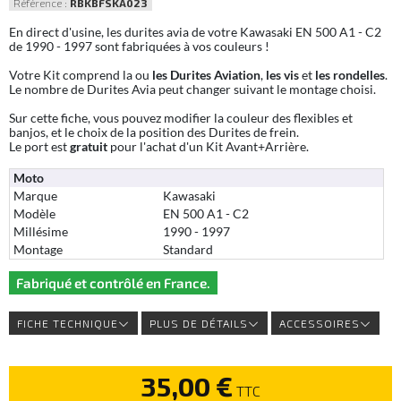
Référence :
RBKBFSKA023
En direct d'usine, les durites avia de votre Kawasaki EN 500 A1 - C2
de 1990 - 1997 sont fabriquées à vos couleurs !
Votre Kit comprend la ou
les Durites Aviation
,
les vis
et
les rondelles
.
Le nombre de Durites Avia peut changer suivant le montage choisi.
Sur cette fiche, vous pouvez modifier la couleur des flexibles et
banjos, et le choix de la position des Durites de frein.
Le port est
gratuit
pour l'achat d'un Kit Avant+Arrière.
Moto
Marque
Kawasaki
Modèle
EN 500 A1 - C2
Millésime
1990 - 1997
Montage
Standard
Fabriqué et contrôlé en France.
FICHE TECHNIQUE
PLUS DE DÉTAILS
ACCESSOIRES
35,00 €
TTC