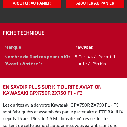
AJOUTER AU PANIER
AJOUTER AU PANIER
FICHE TECHNIQUE
Marque
Kawasaki
Nombre de Durites pour un Kit
3 Durites à l'Avant, 1
"Avant + Arrière" :
Durite à l'Arrière
EN SAVOIR PLUS SUR KIT DURITE AVIATION
KAWASAKI GPX750R ZX750 F1 - F3
Les durites avia de votre Kawasaki GPX750R ZX750 F1 - F3
sont fabriquées et assemblées par le partenaire d'EZDRAULIX
depuis 15 ans. Plus de 1,5 Millions de mètres de durites
sortent de cette usine chaque année, vous garantissant une