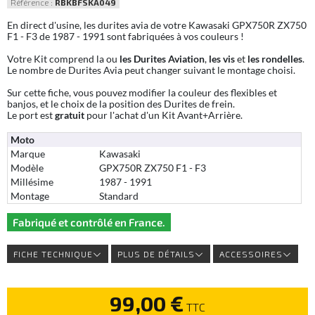
Référence :
RBKBFSKA049
En direct d'usine, les durites avia de votre Kawasaki GPX750R ZX750
F1 - F3 de 1987 - 1991 sont fabriquées à vos couleurs !
Votre Kit comprend la ou
les Durites Aviation
,
les vis
et
les rondelles
.
Le nombre de Durites Avia peut changer suivant le montage choisi.
Sur cette fiche, vous pouvez modifier la couleur des flexibles et
banjos, et le choix de la position des Durites de frein.
Le port est
gratuit
pour l'achat d'un Kit Avant+Arrière.
Moto
Marque
Kawasaki
Modèle
GPX750R ZX750 F1 - F3
Millésime
1987 - 1991
Montage
Standard
Fabriqué et contrôlé en France.
FICHE TECHNIQUE
PLUS DE DÉTAILS
ACCESSOIRES
99,00 €
TTC