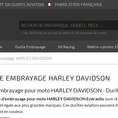
RT EN DURITE AVIATION
FABRICATION FRANÇAISE
+ de 2500 kits de durites aviation et 48 marques de motos
re
Durite Embrayage
Kit Racing
Maître-cylindre, Ét
mbrayage HARLEY DAVIDSON
TE EMBRAYAGE HARLEY DAVIDSON
embrayage pour moto HARLEY DAVIDSON - Durit
es d'embrayage pour moto HARLEY DAVIDSON Ezdraulix
sont ré
té égale aux plus grandes marques. Ces durites aviation peuvent
e en couleur.
uons...