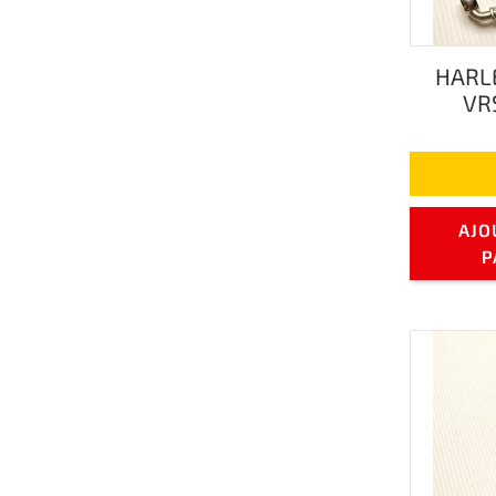
HARL
VRS
AJO
P