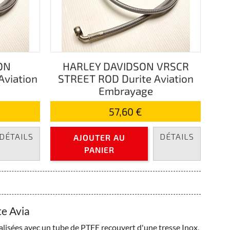
ON
HARLEY DAVIDSON VRSCR
Aviation
STREET ROD Durite Aviation
Embrayage
57,60 €
DÉTAILS
DÉTAILS
AJOUTER AU
PANIER
e Avia
alisées avec un tube de PTFE recouvert d'une tresse Inox,