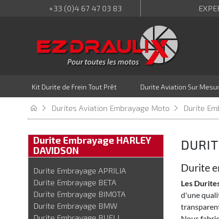
+33 (0)4 67 47 03 83
EXPE
Kit Durite de Frein Tout Prêt
Durite Aviation Sur Mesu
Durites Aviation Embrayage Moto
Durite E
Durite Embrayage HARLEY
DURI
DAVIDSON
Durite 
Durite Embrayage APRILIA
Durite Embrayage BETA
Les Durit
Durite Embrayage BIMOTA
d'une quali
Durite Embrayage BMW
transparent
Durite Embrayage BUELL
Nous fabriq