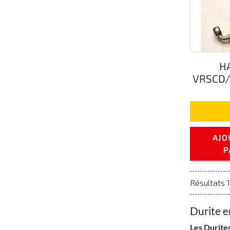
H
VRSCD/V
AJO
P
Résultats 1
Durite 
Les Durit