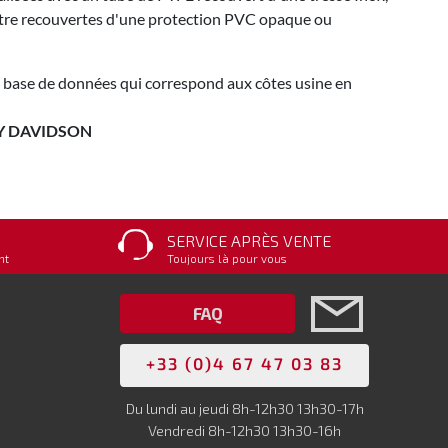
 être recouvertes d'une protection PVC opaque ou
 base de données qui correspond aux côtes usine en
LEY DAVIDSON
SERVICE APRÈS VENTE
nt
Toujours là pour vous
FAQ
+33 (0)4 67 47 03 83
Du lundi au jeudi 8h-12h30 13h30-17h
Vendredi 8h-12h30 13h30-16h