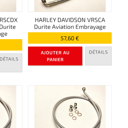
VRSCDX
HARLEY DAVIDSON VRSCA
Durite
Durite Aviation Embrayage
age
57,60 €
DÉTAILS
AJOUTER AU
DÉTAILS
PANIER