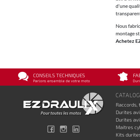
d'une quali
transparent
Nous fabri
montage st
Achetez E
CONSEILS TECHNIQUES
FA
Parlons ensemble de votre moto
Duri
CATALO
Raccords, 
Durites av
Durites av
Maitres cyl
Facebook
Instagram
Linkedin
Kits durite