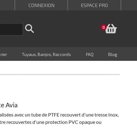
CONNEXION
ESPACE PRO
Panie
0
rier
Tuyaux, Banjos, Raccords
FAQ
Blog
e Avia
alisées avec un tube de PTFE recouvert d'une tresse Inox,
 être recouvertes d'une protection PVC opaque ou