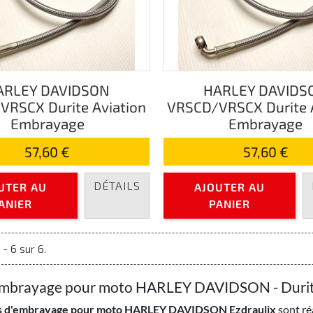
ARLEY DAVIDSON
HARLEY DAVIDS
RSCX Durite Aviation
VRSCD/VRSCX Durite 
Embrayage
Embrayage
57,60 €
57,60 €
DÉTAILS
UTER AU
AJOUTER AU
ANIER
PANIER
 - 6 sur 6.
embrayage pour moto HARLEY DAVIDSON - Durit
es d'embrayage pour moto HARLEY DAVIDSON Ezdraulix
sont ré