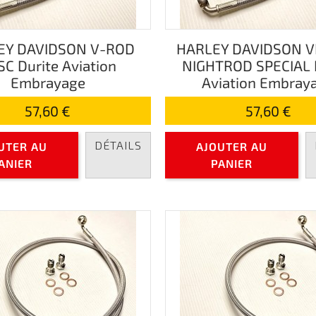
EY DAVIDSON V-ROD
HARLEY DAVIDSON 
C Durite Aviation
NIGHTROD SPECIAL 
Embrayage
Aviation Embray
57,60 €
57,60 €
DÉTAILS
UTER AU
AJOUTER AU
ANIER
PANIER