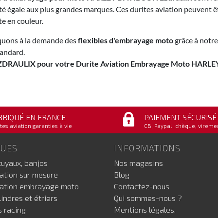
té égale aux plus grandes marques. Ces durites aviation peuvent
e en couleur.
quons à la demande des
flexibles d'embrayage moto
grâce à notre
andard.
ZDRAULIX pour votre Durite Aviation Embrayage Moto HAR
BRIQUÉ EN FRANCE
PAIEMENT SÉCURISÉ
tes aviation garanties à vie
CB, Paypal, chèque, vireme
GUES
INFORMATIONS
tuyaux, banjos
Nos magasins
iation sur mesure
Blog
iation embrayage moto
Contactez-nous
indres et étriers
Qui sommes-nous ?
s racing
Mentions légales.