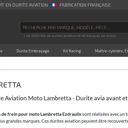
RT EN DURITE AVIATION
FABRICATION FRANÇAISE
+ de 2500 kits de durites aviation et 48 marques de motos
re
Durite Embrayage
Kit Racing
Maître-cylindre, Ét
RETTA
te Aviation Moto Lambretta - Durite avia avant et
 de frein pour moto Lambretta Ezdraulix
sont réalisées avec un 
lus grandes marques. Ces durites aviation peuvent être recouver