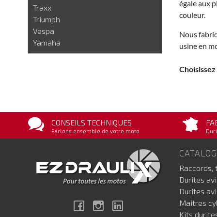
égale aux p
Traxx
couleur.
Triumph
Vespa
Nous fabriq
Yamaha
usine en mo
Choisissez
CONSEILS TECHNIQUES
FA
Parlons ensemble de votre moto
Duri
CATALO
Raccords, 
Durites av
Durites av
Maitres cyl
Facebook
Instagram
Linkedin
Kits durite