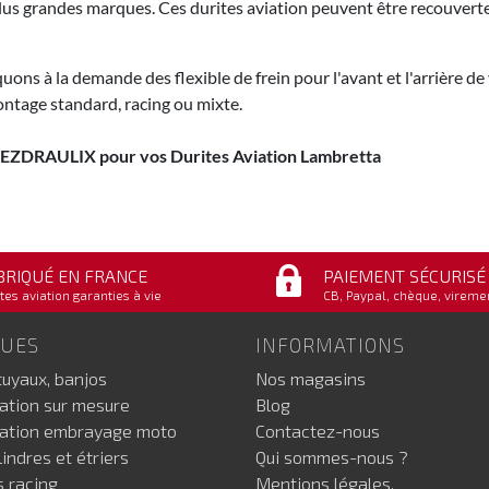
lus grandes marques. Ces durites aviation peuvent être recouver
uons à la demande des flexible de frein pour l'avant et l'arrière 
ntage standard, racing ou mixte.
 EZDRAULIX pour vos Durites Aviation Lambretta
BRIQUÉ EN FRANCE
PAIEMENT SÉCURISÉ
tes aviation garanties à vie
CB, Paypal, chèque, vireme
GUES
INFORMATIONS
tuyaux, banjos
Nos magasins
iation sur mesure
Blog
iation embrayage moto
Contactez-nous
indres et étriers
Qui sommes-nous ?
s racing
Mentions légales.