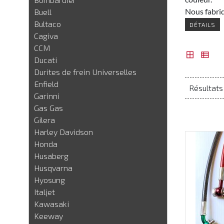
Nous fabriq
Buell
Bultaco
DÉTAILS
Cagiva
CCM
Ducati
Durites de frein Universelles
Enfield
Résultats 1
Garinni
Gas Gas
Gilera
Harley Davidson
Honda
Husaberg
Husqvarna
Hyosung
Italjet
Kawasaki
Keeway