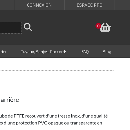
CONNEXION
ESPACE PRO
Panie
0
rier
Tuyaux, Banjos, Raccords
FAQ
Blog
 arrière
tube de PTFE recouvert d'une tresse Inox, d'une qualité
tes d'une protection PVC opaque ou transparente en