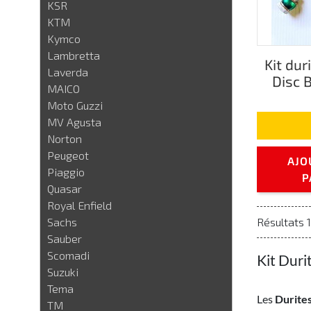
KSR
KTM
Kymco
Lambretta
Kit dur
Laverda
Disc 
MAICO
Moto Guzzi
MV Agusta
Norton
Peugeot
AJO
Piaggio
P
Quasar
Royal Enfield
Sachs
Résultats 1 
Sauber
Scomadi
Kit Duri
Suzuki
Tema
Les
Durites
TM