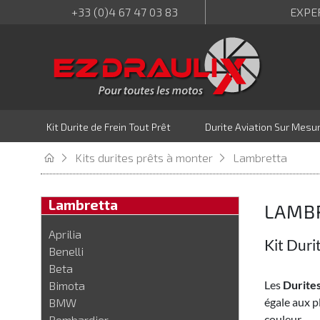
+33 (0)4 67 47 03 83
EXPE
Kit Durite de Frein Tout Prêt
Durite Aviation Sur Mesu
Kits durites prêts à monter
Lambretta
Lambretta
LAMB
Aprilia
Kit Duri
Benelli
Beta
Les
Durites
Bimota
égale aux p
BMW
couleur.
Bombardier