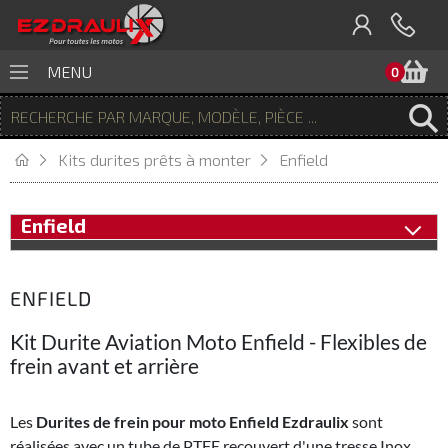
P
MENU
0
Kits durites prêts à monter
Enfield
Enfield
ENFIELD
Kit Durite Aviation Moto Enfield - Flexibles de
frein avant et arrière
Les
Durites de frein pour moto Enfield Ezdraulix
sont
réalisées avec un tube de PTFE recouvert d'une tresse Inox,