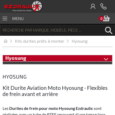
P
MENU
0
Kits durites prêts à monter
Hyosung
Hyosung
HYOSUNG
Kit Durite Aviation Moto Hyosung - Flexibles
de frein avant et arrière
Les
Durites de frein pour moto Hyosung Ezdraulix
sont
réalisées avec un tube de PTFE recouvert d'une tresse Inox,