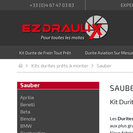
+33 (0)4 67 47 03 83
EXPE
Kit Durite de Frein Tout Prêt
Durite Aviation Sur Mesu
Kits durites prêts à monter
Sauber
Sauber
SAUB
Aprilia
Kit Duri
Benelli
Beta
Les
Durites
Bimota
aux plus gr
BMW
Nous fabriq
Bombardier