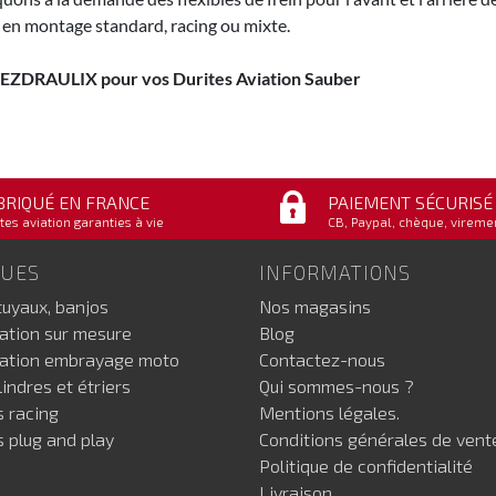
 en montage standard, racing ou mixte.
 EZDRAULIX pour vos Durites Aviation Sauber
BRIQUÉ EN FRANCE
PAIEMENT SÉCURISÉ
tes aviation garanties à vie
CB, Paypal, chèque, vireme
GUES
INFORMATIONS
tuyaux, banjos
Nos magasins
iation sur mesure
Blog
iation embrayage moto
Contactez-nous
indres et étriers
Qui sommes-nous ?
s racing
Mentions légales.
s plug and play
Conditions générales de vent
Politique de confidentialité
Livraison