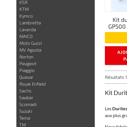
KSR
KTM
Kymco
Kit d
Lambretta
GP500 F
Laverda
MAICO
Moto Guzzi
MV Agusta
AJO
Norton
P
Peugeot
Piaggio
Quasar
Résultats 1
Royal Enfield
Sachs
Kit Duri
Sauber
Scomadi
Les
Durites
Suzuki
aux plus gr
Tema
TM
Nous fabriq