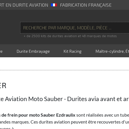
RT EN DURITE AVIATION
FABRICATION FRANÇAISE
+ de 2500 kits de durites aviation et 48 marques de motos
re
Durite Embrayage
Kit Racing
Maître-cylindre, Ét
ER
te Aviation Moto Sauber - Durites avia avant et ar
 de frein pour moto Sauber Ezdraulix
sont réalisées avec un tube
andes marques. Ces durites aviation peuvent être recouvertes d'
uons à ...