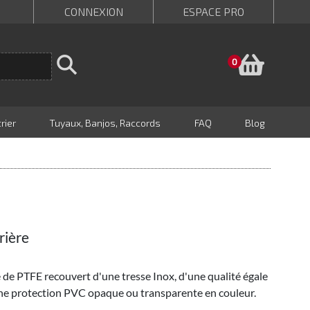
CONNEXION
ESPACE PRO
Panie
0
rier
Tuyaux, Banjos, Raccords
FAQ
Blog
rière
 de PTFE recouvert d'une tresse Inox, d'une qualité égale
une protection PVC opaque ou transparente en couleur.