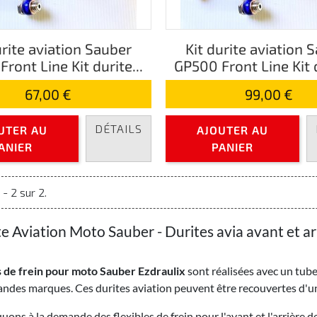
urite aviation Sauber
Kit durite aviation 
ront Line Kit durite...
GP500 Front Line Kit d
67,00 €
99,00 €
DÉTAILS
UTER AU
AJOUTER AU
ANIER
PANIER
 - 2 sur 2.
te Aviation Moto Sauber - Durites avia avant et ar
 de frein pour moto Sauber Ezdraulix
sont réalisées avec un tube
andes marques. Ces durites aviation peuvent être recouvertes d'
uons à la demande des flexibles de frein pour l'avant et l'arrièr