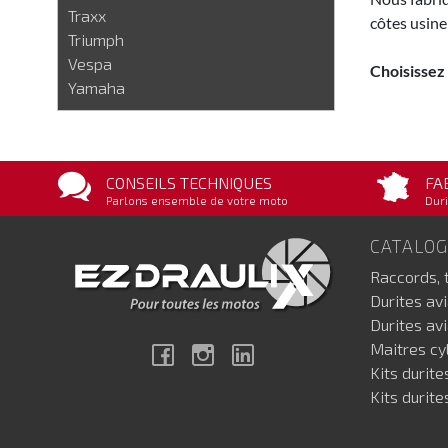
Traxx
côtes usine
Triumph
Vespa
Choisissez
Yamaha
CONSEILS TECHNIQUES
FA
Parlons ensemble de votre moto
Duri
CATALO
Raccords, 
Durites av
Durites av
Maitres cyl
Facebook
Instagram
Linkedin
Kits durite
Kits durite