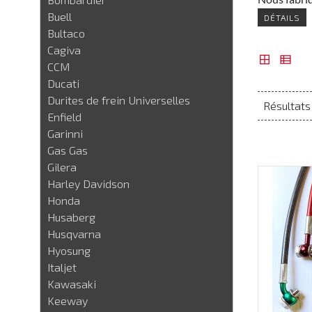
Buell
DÉTAILS
Bultaco
Cagiva
CCM
Ducati
Durites de frein Universelles
Résultats 
Enfield
Garinni
Gas Gas
Gilera
Harley Davidson
Honda
Husaberg
Husqvarna
Hyosung
Italjet
Kawasaki
Keeway