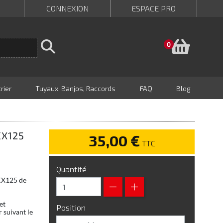
CONNEXION
ESPACE PRO
Panie
0
rier
Tuyaux, Banjos, Raccords
FAQ
Blog
KX125
35,00 €
TTC
Quantité
 KX125 de
et
Position
 suivant le