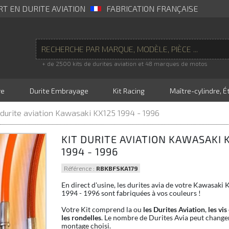
RT EN DURITE AVIATION
FABRICATION FRANÇAISE
+ de 2500 kits de durites aviation et 48 marques de motos
re
Durite Embrayage
Kit Racing
Maître-cylindre, Ét
 durite aviation Kawasaki KX125 1994 - 1996
KIT DURITE AVIATION KAWASAKI 
1994 - 1996
Référence :
RBKBFSKA179
En direct d'usine, les durites avia de votre Kawasaki
1994 - 1996 sont fabriquées à vos couleurs !
Votre Kit comprend la ou
les Durites Aviation
,
les vis
les rondelles
. Le nombre de Durites Avia peut changer
montage choisi.