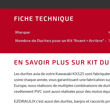
FICHE TECHNIQUE
Marque
Nombre de Durites pour un Kit "Avant + Arrière" :
1
EN SAVOIR PLUS SUR KIT DU
Les durites avia de votre Kawasaki KX125 sont fabriquées
usine chaque année, vous garantissant une fabrication su
Europe, nous réalisons de multiples combinaisons de durite
revêtement PVC sont aussi réalisées pour des motos équ
EZDRAULIX c'est aussi des durites, banjos et raccords pro