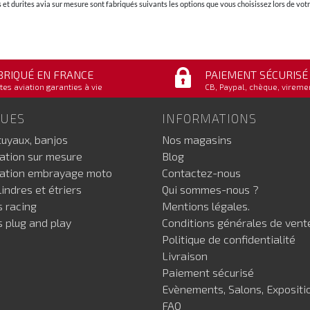
et durites avia sur mesure sont fabriqués suivants les options que vous choisissez lors de v
BRIQUÉ EN FRANCE
PAIEMENT SÉCURISÉ
tes aviation garanties à vie
CB, Paypal, chèque, vireme
GUES
INFORMATIONS
tuyaux, banjos
Nos magasins
iation sur mesure
Blog
iation embrayage moto
Contactez-nous
indres et étriers
Qui sommes-nous ?
s racing
Mentions légales.
s plug and play
Conditions générales de vent
Politique de confidentialité
Livraison
Paiement sécurisé
Evènements, Salons, Expositi
FAQ