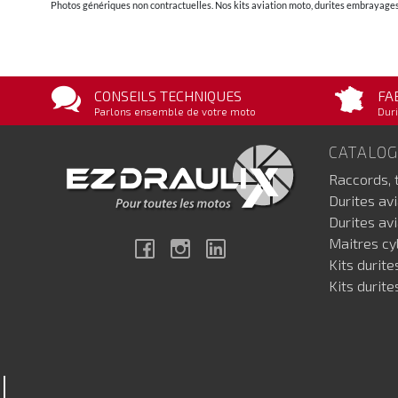
Photos génériques non contractuelles. Nos kits aviation moto, durites embrayages 
CONSEILS TECHNIQUES
FA
Parlons ensemble de votre moto
Duri
CATALO
Raccords, 
Durites av
Durites av
Maitres cyl
Facebook
Instagram
Linkedin
Kits durite
Kits durite