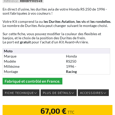
Référence :
RBKBFFHO549
En direct d'usine, les durites avia de votre Honda RS 250 de 1996 -
sont fabriquées à vos couleurs !
Votre Kit comprend la ou
les Durites Aviation
,
les vis
et
les rondelles
.
Le nombre de Durites Avia peut changer suivant le montage choisi.
Sur cette fiche, vous pouvez modifier la couleur des flexibles et
banjos, et le choix de la position des Durites de frein.
Le port est
gratuit
pour l'achat d'un Kit Avant+Arrière.
Moto
Marque
Honda
Modèle
RS250
Millésime
1996 -
Montage
Racing
Fabriqué et contrôlé en France.
FICHE TECHNIQUE
PLUS DE DÉTAILS
ACCESSOIRES
67,00 €
TTC