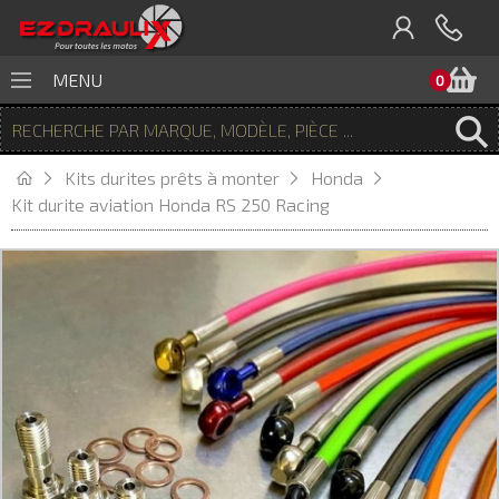
P
MENU
0
Kits durites prêts à monter
Honda
Kit durite aviation Honda RS 250 Racing