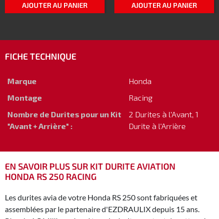
AJOUTER AU PANIER
AJOUTER AU PANIER
FICHE TECHNIQUE
Marque
Honda
Montage
Racing
Nombre de Durites pour un Kit
2 Durites à l'Avant, 1
"Avant + Arrière" :
Durite à l'Arrière
EN SAVOIR PLUS SUR KIT DURITE AVIATION
HONDA RS 250 RACING
Les durites avia de votre Honda RS 250 sont fabriquées et
assemblées par le partenaire d'EZDRAULIX depuis 15 ans.