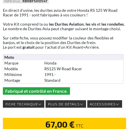
Référence :
RBKBFSHO547
En direct d'usine, les durites avia de votre Honda RS 125 W Road
Racer de 1991 - sont fabriquées à vos couleurs !
Votre Kit comprend la ou
les Durites Aviation
,
les vis
et
les rondelles
.
Le nombre de Durites Avia peut changer suivant le montage choisi.
Sur cette fiche, vous pouvez modifier la couleur des flexibles et
banjos, et le choix de la position des Durites de frein.
Le port est
gratuit
pour l'achat d'un Kit Avant+Arrière.
Moto
Marque
Honda
Modèle
RS125 W Road Racer
Millésime
1991 -
Montage
Standard
Fabriqué et contrôlé en France.
FICHE TECHNIQUE
PLUS DE DÉTAILS
ACCESSOIRES
67,00 €
TTC