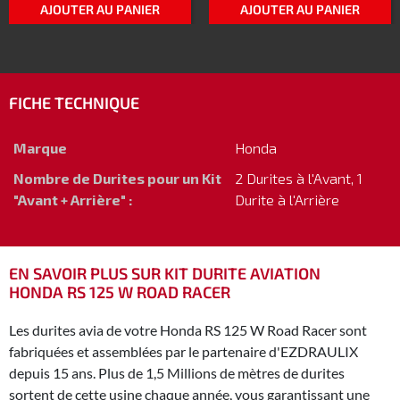
AJOUTER AU PANIER
AJOUTER AU PANIER
FICHE TECHNIQUE
Marque
Honda
Nombre de Durites pour un Kit
2 Durites à l'Avant, 1
"Avant + Arrière" :
Durite à l'Arrière
EN SAVOIR PLUS SUR KIT DURITE AVIATION
HONDA RS 125 W ROAD RACER
Les durites avia de votre Honda RS 125 W Road Racer sont
fabriquées et assemblées par le partenaire d'EZDRAULIX
depuis 15 ans. Plus de 1,5 Millions de mètres de durites
sortent de cette usine chaque année, vous garantissant une