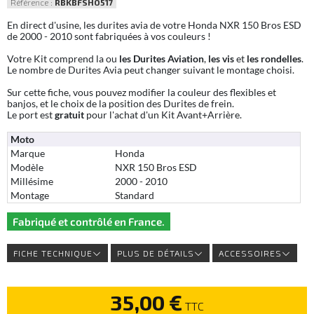
Référence :
RBKBFSHO517
En direct d'usine, les durites avia de votre Honda NXR 150 Bros ESD
de 2000 - 2010 sont fabriquées à vos couleurs !
Votre Kit comprend la ou
les Durites Aviation
,
les vis
et
les rondelles
.
Le nombre de Durites Avia peut changer suivant le montage choisi.
Sur cette fiche, vous pouvez modifier la couleur des flexibles et
banjos, et le choix de la position des Durites de frein.
Le port est
gratuit
pour l'achat d'un Kit Avant+Arrière.
Moto
Marque
Honda
Modèle
NXR 150 Bros ESD
Millésime
2000 - 2010
Montage
Standard
Fabriqué et contrôlé en France.
FICHE TECHNIQUE
PLUS DE DÉTAILS
ACCESSOIRES
35,00 €
TTC