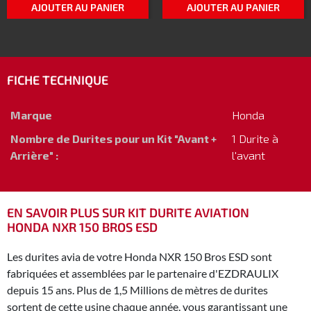
AJOUTER AU PANIER
AJOUTER AU PANIER
FICHE TECHNIQUE
Marque
Honda
Nombre de Durites pour un Kit "Avant +
1 Durite à
Arrière" :
l'avant
EN SAVOIR PLUS SUR KIT DURITE AVIATION
HONDA NXR 150 BROS ESD
Les durites avia de votre Honda NXR 150 Bros ESD sont
fabriquées et assemblées par le partenaire d'EZDRAULIX
depuis 15 ans. Plus de 1,5 Millions de mètres de durites
sortent de cette usine chaque année, vous garantissant une