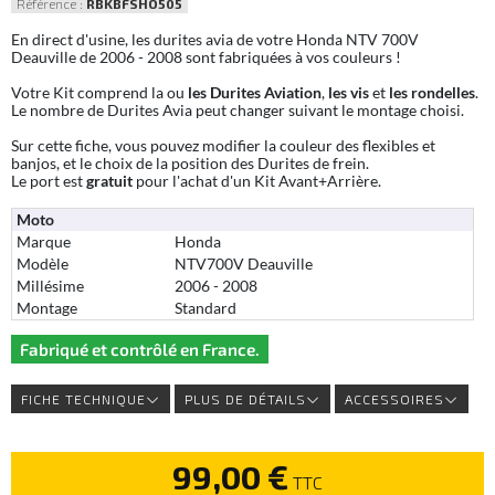
Référence :
RBKBFSHO505
En direct d'usine, les durites avia de votre Honda NTV 700V
Deauville de 2006 - 2008 sont fabriquées à vos couleurs !
Votre Kit comprend la ou
les Durites Aviation
,
les vis
et
les rondelles
.
Le nombre de Durites Avia peut changer suivant le montage choisi.
Sur cette fiche, vous pouvez modifier la couleur des flexibles et
banjos, et le choix de la position des Durites de frein.
Le port est
gratuit
pour l'achat d'un Kit Avant+Arrière.
Moto
Marque
Honda
Modèle
NTV700V Deauville
Millésime
2006 - 2008
Montage
Standard
Fabriqué et contrôlé en France.
FICHE TECHNIQUE
PLUS DE DÉTAILS
ACCESSOIRES
99,00 €
TTC