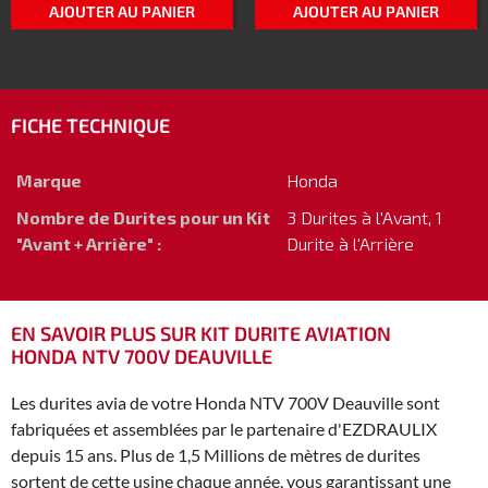
AJOUTER AU PANIER
AJOUTER AU PANIER
FICHE TECHNIQUE
Marque
Honda
Nombre de Durites pour un Kit
3 Durites à l'Avant, 1
"Avant + Arrière" :
Durite à l'Arrière
EN SAVOIR PLUS SUR KIT DURITE AVIATION
HONDA NTV 700V DEAUVILLE
Les durites avia de votre Honda NTV 700V Deauville sont
fabriquées et assemblées par le partenaire d'EZDRAULIX
depuis 15 ans. Plus de 1,5 Millions de mètres de durites
sortent de cette usine chaque année, vous garantissant une