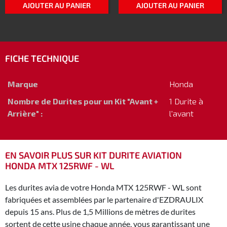
AJOUTER AU PANIER
AJOUTER AU PANIER
FICHE TECHNIQUE
Marque
Honda
Nombre de Durites pour un Kit "Avant +
1 Durite à
Arrière" :
l'avant
EN SAVOIR PLUS SUR KIT DURITE AVIATION
HONDA MTX 125RWF - WL
Les durites avia de votre Honda MTX 125RWF - WL sont
fabriquées et assemblées par le partenaire d'EZDRAULIX
depuis 15 ans. Plus de 1,5 Millions de mètres de durites
sortent de cette usine chaque année, vous garantissant une