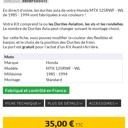
Référence :
RBKBFSHO473
En direct d'usine, les durites avia de votre Honda MTX 125RWF - WL
de 1985 - 1994 sont fabriquées à vos couleurs !
Votre Kit comprend la ou
les Durites Aviation
,
les vis
et
les rondelles
.
Le nombre de Durites Avia peut changer suivant le montage choisi.
Sur cette fiche, vous pouvez modifier la couleur des flexibles et
banjos, et le choix de la position des Durites de frein.
Le port est
gratuit
pour l'achat d'un Kit Avant+Arrière.
Moto
Marque
Honda
Modèle
MTX 125RWF - WL
Millésime
1985 - 1994
Montage
Standard
Fabriqué et contrôlé en France.
FICHE TECHNIQUE
PLUS DE DÉTAILS
ACCESSOIRES
35,00 €
TTC