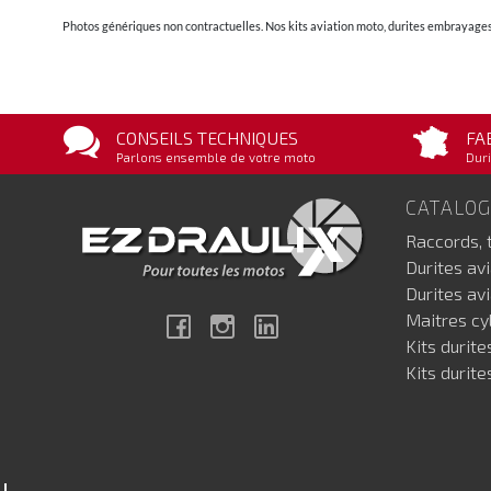
Photos génériques non contractuelles. Nos kits aviation moto, durites embrayages 
CONSEILS TECHNIQUES
FA
Parlons ensemble de votre moto
Duri
CATALO
Raccords, 
Durites av
Durites av
Maitres cyl
Facebook
Instagram
Linkedin
Kits durite
Kits durite