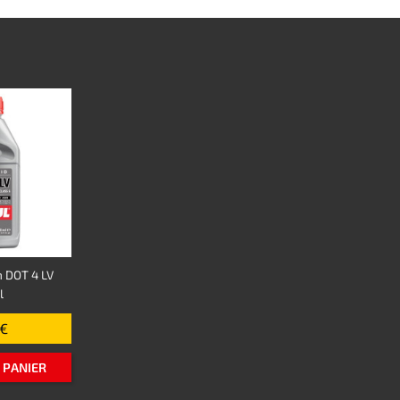
n DOT 4 LV
l
 €
 PANIER