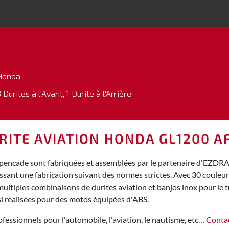
Honda
 Durites à l'Avant, 1 Durite à l'Arrière
RITE AVIATION HONDA GL1200 AF
encade sont fabriquées et assemblées par le partenaire d'EZDRAU
ssant une fabrication suivant des normes strictes. Avec 30 couleu
tiples combinaisons de durites aviation et banjos inox pour le tun
i réalisées pour des motos équipées d'ABS.
fessionnels pour l'automobile, l'aviation, le nautisme, etc…
Conta