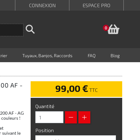
CONNEXION
ESPACE PRO
Panie
0
rier
Tuyaux, Banjos, Raccords
FAQ
Blog
00 AF -
99,00 €
TTC
Quantité
L1200 AF - AG
 couleurs !
et
Position
 suivant le