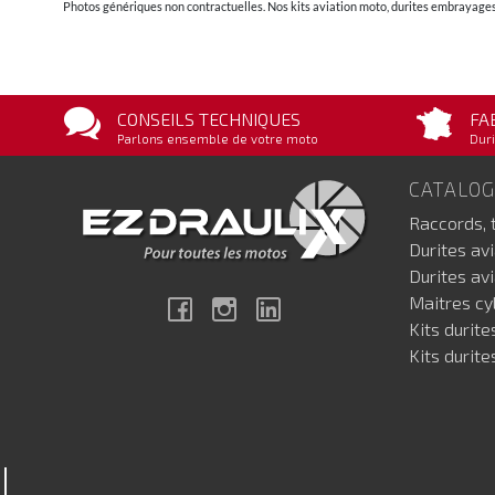
Photos génériques non contractuelles. Nos kits aviation moto, durites embrayages 
CONSEILS TECHNIQUES
FA
Parlons ensemble de votre moto
Duri
CATALO
Raccords, 
Durites av
Durites av
Maitres cyl
Facebook
Instagram
Linkedin
Kits durite
Kits durite