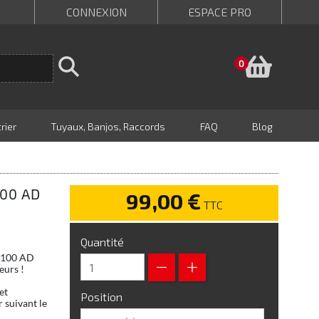
CONNEXION
ESPACE PRO
Panie
0
rier
Tuyaux, Banjos, Raccords
FAQ
Blog
100 AD
99,00 €
TTC
Quantité
L1100 AD
eurs !
et
Position
 suivant le