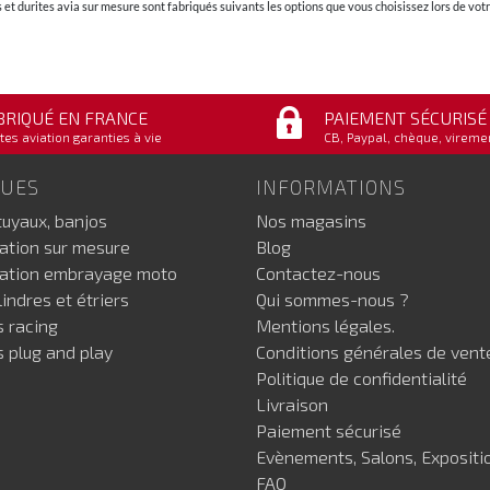
et durites avia sur mesure sont fabriqués suivants les options que vous choisissez lors de v
BRIQUÉ EN FRANCE
PAIEMENT SÉCURISÉ
tes aviation garanties à vie
CB, Paypal, chèque, vireme
GUES
INFORMATIONS
tuyaux, banjos
Nos magasins
iation sur mesure
Blog
iation embrayage moto
Contactez-nous
indres et étriers
Qui sommes-nous ?
s racing
Mentions légales.
s plug and play
Conditions générales de vent
Politique de confidentialité
Livraison
Paiement sécurisé
Evènements, Salons, Expositi
FAQ