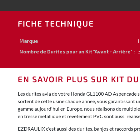
FICHE TECHNIQUE
Marque
Nombre de Durites pour un Kit "Avant + Arrière" :
3
EN SAVOIR PLUS SUR KIT D
Les durites avia de votre Honda GL1100 AD Aspencade son
sortent de cette usine chaque année, vous garantissant u
gamme aujourd'hui en Europe, nous réalisons de multiples 
en tresse métallique et revêtement PVC sont aussi réali
EZDRAULIX c'est aussi des durites, banjos et raccords pro