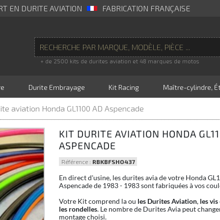
RT EN DURITE AVIATION
FABRICATION FRANÇAISE
+ de 2500 kits de durites aviation et 48 marques de motos
re
Durite Embrayage
Kit Racing
Maître-cylindre, Ét
rite aviation Honda GL1100 AD Aspencade
KIT DURITE AVIATION HONDA GL1
ASPENCADE
Référence :
RBKBFSHO437
En direct d'usine, les durites avia de votre Honda G
Aspencade de 1983 - 1983 sont fabriquées à vos coul
Votre Kit comprend la ou
les Durites Aviation
,
les vis
les rondelles
. Le nombre de Durites Avia peut changer
montage choisi.