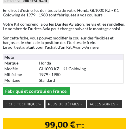
Référence :
RBKBFSHO431
En direct d'usine, les durites avia de votre Honda GL1000 KZ - K1
Goldwing de 1979 - 1980 sont fabriquées à vos couleurs !
Votre Kit comprend la ou
les Durites Aviation
,
les vis
et
les rondelles
.
Le nombre de Durites Avia peut changer suivant le montage choisi.
Sur cette fiche, vous pouvez modifier la couleur des flexibles et
banjos, et le choix de la position des Durites de frein.
Le port est
gratuit
pour l'achat d'un Kit Avant+Arrière.
Moto
Marque
Honda
Modèle
GL1000 KZ - K1 Goldwing
Millésime
1979 - 1980
Montage
Standard
Fabriqué et contrôlé en France.
FICHE TECHNIQUE
PLUS DE DÉTAILS
ACCESSOIRES
99,00 €
TTC