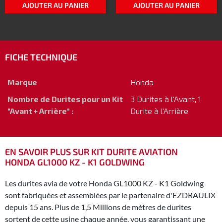
AJOUTER AU PANIER
AJOUTER AU PANIER
FICHE TECHNIQUE
Marque
Honda
Nombre de Durites pour un Kit
3 Durites à l'Avant, 1
"Avant + Arrière" :
Durite à l'Arrière
EN SAVOIR PLUS SUR KIT DURITE AVIATION
HONDA GL1000 KZ - K1 GOLDWING
Les durites avia de votre Honda GL1000 KZ - K1 Goldwing
sont fabriquées et assemblées par le partenaire d'EZDRAULIX
depuis 15 ans. Plus de 1,5 Millions de mètres de durites
sortent de cette usine chaque année, vous garantissant une