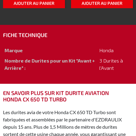
AJOUTER AU PANIER
AJOUTER AU PANIER
FICHE TECHNIQUE
Marque
Honda
Nombre de Durites pour un Kit "Avant +
3 Durites à
Arrière" :
l'Avant
EN SAVOIR PLUS SUR KIT DURITE AVIATION
HONDA CX 650 TD TURBO
Les durites avia de votre Honda CX 650 TD Turbo sont
fabriquées et assemblées par le partenaire d'EZDRAULIX
depuis 15 ans. Plus de 1,5 Millions de mètres de durites
sortent de cette usine chaque année, vous garantissant une