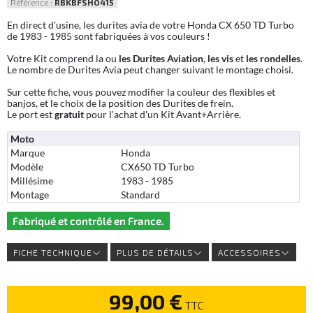
Référence :
RBKBFSHO415
En direct d'usine, les durites avia de votre Honda CX 650 TD Turbo
de 1983 - 1985 sont fabriquées à vos couleurs !
Votre Kit comprend la ou
les Durites Aviation
,
les vis
et
les rondelles
.
Le nombre de Durites Avia peut changer suivant le montage choisi.
Sur cette fiche, vous pouvez modifier la couleur des flexibles et
banjos, et le choix de la position des Durites de frein.
Le port est
gratuit
pour l'achat d'un Kit Avant+Arrière.
Moto
Marque
Honda
Modèle
CX650 TD Turbo
Millésime
1983 - 1985
Montage
Standard
Fabriqué et contrôlé en France.
FICHE TECHNIQUE
PLUS DE DÉTAILS
ACCESSOIRES
99,00 €
TTC