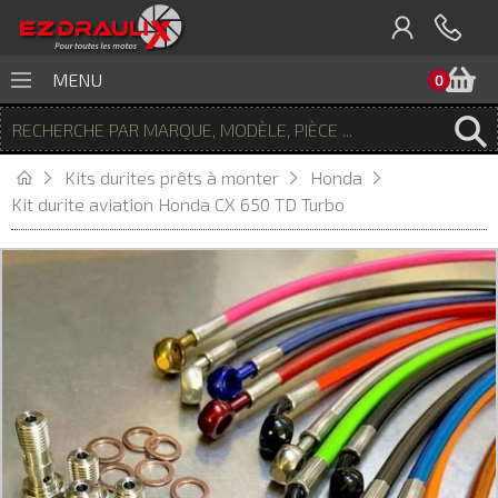
P
MENU
0
Kits durites prêts à monter
Honda
Kit durite aviation Honda CX 650 TD Turbo