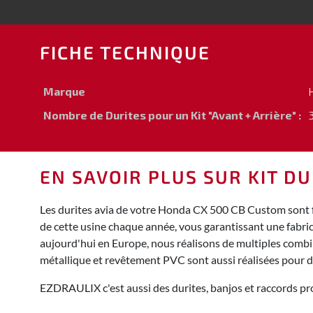
FICHE TECHNIQUE
Marque
Nombre de Durites pour un Kit "Avant + Arrière" :
3
EN SAVOIR PLUS SUR KIT D
Les durites avia de votre Honda CX 500 CB Custom sont f
de cette usine chaque année, vous garantissant une fabri
aujourd'hui en Europe, nous réalisons de multiples combina
métallique et revêtement PVC sont aussi réalisées pour 
EZDRAULIX c'est aussi des durites, banjos et raccords pro