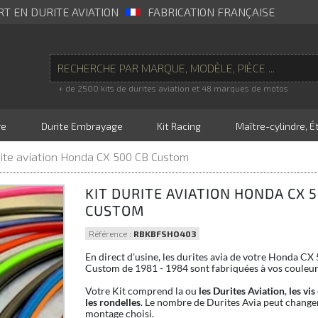
RT EN DURITE AVIATION
FABRICATION FRANÇAISE
+ de 2500 kits de durites aviation et 48 marques de motos
re
Durite Embrayage
Kit Racing
Maître-cylindre, Ét
rite aviation Honda CX 500 CB Custom
KIT DURITE AVIATION HONDA CX 
CUSTOM
Référence :
RBKBFSHO403
En direct d'usine, les durites avia de votre Honda CX
Custom de 1981 - 1984 sont fabriquées à vos couleur
Votre Kit comprend la ou
les Durites Aviation
,
les vis
les rondelles
. Le nombre de Durites Avia peut changer
montage choisi.