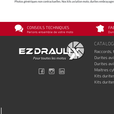
Photos génériques non contractuelles. Nos kits aviation moto, durites embrayages 
CONSEILS TECHNIQUES
FA
Parlons ensemble de votre moto
Duri
CATALO
Raccords, 
Durites av
Durites av
Maitres cyl
Facebook
Instagram
Linkedin
Kits durite
Kits durite