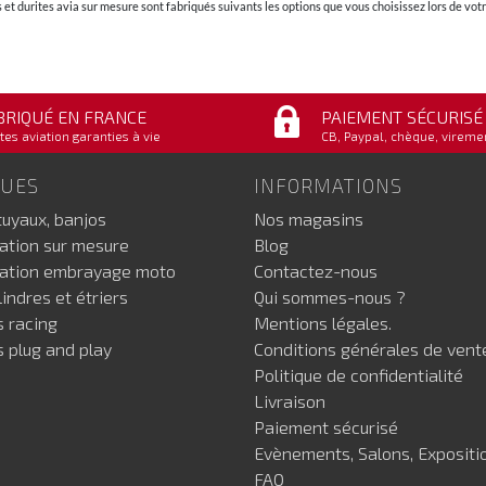
et durites avia sur mesure sont fabriqués suivants les options que vous choisissez lors de v
BRIQUÉ EN FRANCE
PAIEMENT SÉCURISÉ
tes aviation garanties à vie
CB, Paypal, chèque, vireme
GUES
INFORMATIONS
tuyaux, banjos
Nos magasins
iation sur mesure
Blog
iation embrayage moto
Contactez-nous
indres et étriers
Qui sommes-nous ?
s racing
Mentions légales.
s plug and play
Conditions générales de vent
Politique de confidentialité
Livraison
Paiement sécurisé
Evènements, Salons, Expositi
FAQ