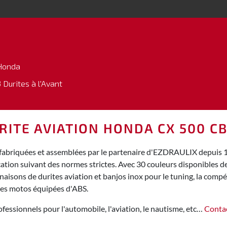
Honda
 Durites à l'Avant
URITE AVIATION HONDA CX 500 C
abriquées et assemblées par le partenaire d'EZDRAULIX depuis 15 
cation suivant des normes strictes. Avec 30 couleurs disponibles
isons de durites aviation et banjos inox pour le tuning, la compéti
des motos équipées d'ABS.
fessionnels pour l'automobile, l'aviation, le nautisme, etc…
Conta