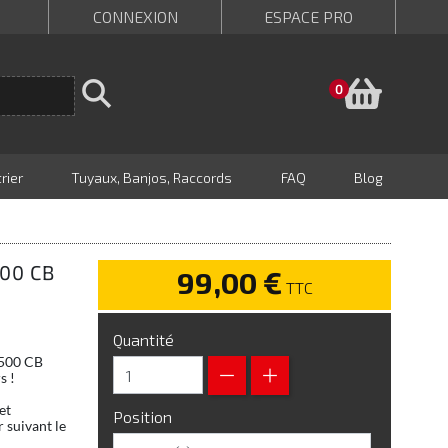
CONNEXION
ESPACE PRO
Panie
0
rier
Tuyaux, Banjos, Raccords
FAQ
Blog
500 CB
99,00 €
TTC
Quantité
 500 CB
s !
et
Position
 suivant le