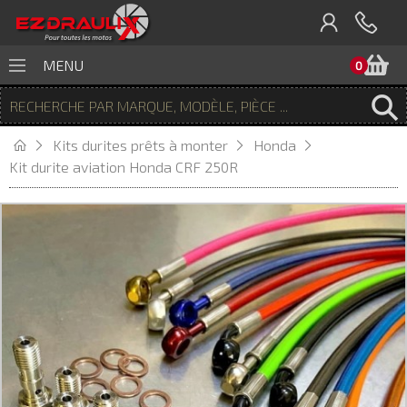
P
MENU
0
Kits durites prêts à monter
Honda
Kit durite aviation Honda CRF 250R