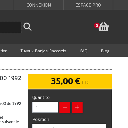
CONNEXION
ESPACE PRO
Panie
0
rier
Tuyaux, Banjos, Raccords
FAQ
Blog
00 1992
35,00 €
TTC
Quantité
 500 de 1992
et
Position
 suivant le