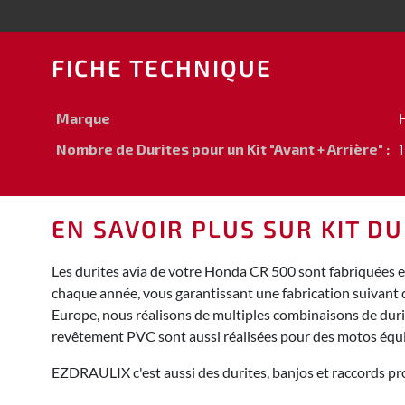
FICHE TECHNIQUE
Marque
Nombre de Durites pour un Kit "Avant + Arrière" :
1
EN SAVOIR PLUS SUR KIT DU
Les durites avia de votre Honda CR 500 sont fabriquées e
chaque année, vous garantissant une fabrication suivant 
Europe, nous réalisons de multiples combinaisons de durite
revêtement PVC sont aussi réalisées pour des motos équ
EZDRAULIX c'est aussi des durites, banjos et raccords pro