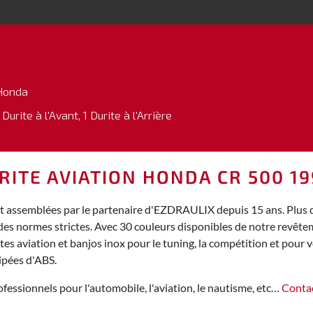
Honda
 Durite à l'Avant, 1 Durite à l'Arrière
RITE AVIATION HONDA CR 500 19
t assemblées par le partenaire d'EZDRAULIX depuis 15 ans. Plus de
des normes strictes. Avec 30 couleurs disponibles de notre revêt
s aviation et banjos inox pour le tuning, la compétition et pour vo
ipées d'ABS.
fessionnels pour l'automobile, l'aviation, le nautisme, etc…
Conta