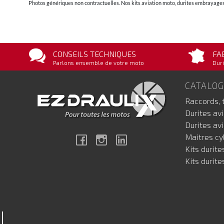
Photos génériques non contractuelles. Nos kits aviation moto, durites embrayages 
CONSEILS TECHNIQUES
FA
Parlons ensemble de votre moto
Duri
CATALO
Raccords, 
Durites av
Durites av
Maitres cyl
Facebook
Instagram
Linkedin
Kits durite
Kits durite