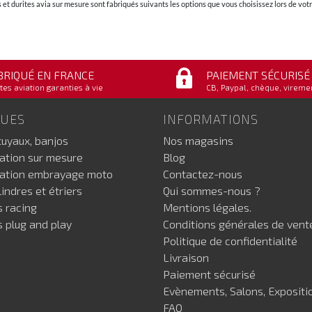
et durites avia sur mesure sont fabriqués suivants les options que vous choisissez lors de v
BRIQUÉ EN FRANCE
PAIEMENT SÉCURISÉ
tes aviation garanties à vie
CB, Paypal, chèque, vireme
GUES
INFORMATIONS
tuyaux, banjos
Nos magasins
iation sur mesure
Blog
iation embrayage moto
Contactez-nous
indres et étriers
Qui sommes-nous ?
s racing
Mentions légales.
s plug and play
Conditions générales de vent
Politique de confidentialité
Livraison
Paiement sécurisé
Evènements, Salons, Expositi
FAQ