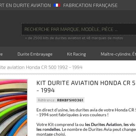
RT EN DURITE AVIATION
FABRICATION FRANÇAISE
+ de 2500 kits de durites aviation et 48 marques de motos
re
Durite Embrayage
Kit Racing
Maître-cylindre, Ét
rite aviation Honda CR 500 1992 - 1994
KIT DURITE AVIATION HONDA CR 5
- 1994
Référence :
RBKBFSHO361
En direct d'usine, les durites avia de votre Honda CR
- 1994 sont fabriquées à vos couleurs !
Votre Kit comprend la ou
les Durites Aviation
,
les vis
les rondelles
. Le nombre de Durites Avia peut changer
montage choisi.