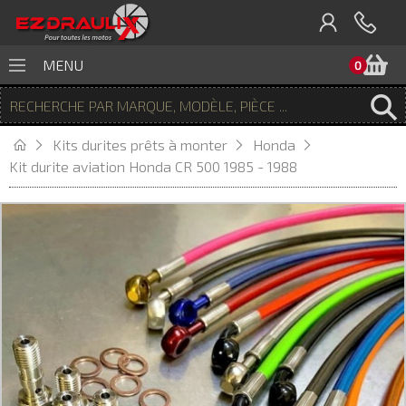
P
MENU
0
Kits durites prêts à monter
Honda
Kit durite aviation Honda CR 500 1985 - 1988