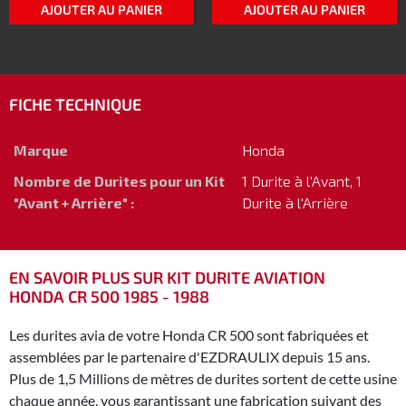
AJOUTER AU PANIER
AJOUTER AU PANIER
FICHE TECHNIQUE
Marque
Honda
Nombre de Durites pour un Kit
1 Durite à l'Avant, 1
"Avant + Arrière" :
Durite à l'Arrière
EN SAVOIR PLUS SUR KIT DURITE AVIATION
HONDA CR 500 1985 - 1988
Les durites avia de votre Honda CR 500 sont fabriquées et
assemblées par le partenaire d'EZDRAULIX depuis 15 ans.
Plus de 1,5 Millions de mètres de durites sortent de cette usine
chaque année, vous garantissant une fabrication suivant des