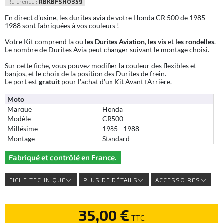
Référence :
RBKBFSHO359
En direct d'usine, les durites avia de votre Honda CR 500 de 1985 -
1988 sont fabriquées à vos couleurs !
Votre Kit comprend la ou
les Durites Aviation
,
les vis
et
les rondelles
.
Le nombre de Durites Avia peut changer suivant le montage choisi.
Sur cette fiche, vous pouvez modifier la couleur des flexibles et
banjos, et le choix de la position des Durites de frein.
Le port est
gratuit
pour l'achat d'un Kit Avant+Arrière.
Moto
Marque
Honda
Modèle
CR500
Millésime
1985 - 1988
Montage
Standard
Fabriqué et contrôlé en France.
FICHE TECHNIQUE
PLUS DE DÉTAILS
ACCESSOIRES
35,00 €
TTC