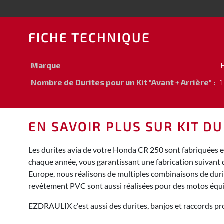
FICHE TECHNIQUE
Marque
Nombre de Durites pour un Kit "Avant + Arrière" :
1
EN SAVOIR PLUS SUR KIT DU
Les durites avia de votre Honda CR 250 sont fabriquées e
chaque année, vous garantissant une fabrication suivant 
Europe, nous réalisons de multiples combinaisons de durite
revêtement PVC sont aussi réalisées pour des motos équ
EZDRAULIX c'est aussi des durites, banjos et raccords pro