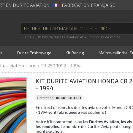
RT EN DURITE AVIATION
FABRICATION FRANÇAISE
+ de 2500 kits de durites aviation et 48 marques de motos
re
Durite Embrayage
Kit Racing
Maître-cylindre, Ét
rite aviation Honda CR 250 1992 - 1994
KIT DURITE AVIATION HONDA CR 2
- 1994
Référence :
RBKBFSHO351
En direct d'usine, les durites avia de votre Honda CR
- 1994 sont fabriquées à vos couleurs !
Votre Kit comprend la ou
les Durites Aviation
,
les vis
les rondelles
. Le nombre de Durites Avia peut changer
montage choisi.