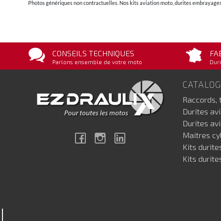
Photos génériques non contractuelles. Nos kits aviation moto, durites embrayages 
CONSEILS TECHNIQUES
FA
Parlons ensemble de votre moto
Duri
CATALO
Raccords, 
Durites av
Durites av
Maitres cyl
Facebook
Instagram
Linkedin
Kits durite
Kits durite