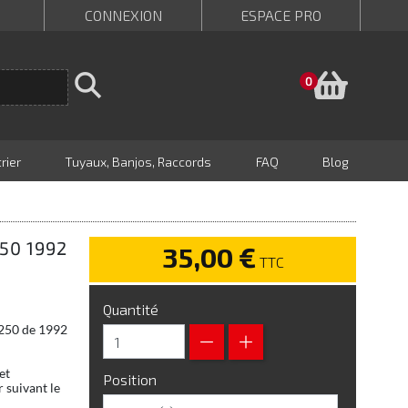
CONNEXION
ESPACE PRO
Panie
0
rier
Tuyaux, Banjos, Raccords
FAQ
Blog
50 1992
35,00 €
TTC
Quantité
 250 de 1992
et
Position
 suivant le