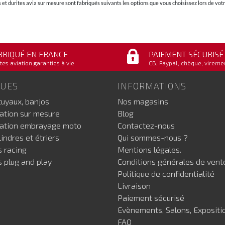
et durites avia sur mesure sont fabriqués suivants les options que vous choisissez lors de v
BRIQUÉ EN FRANCE
PAIEMENT SÉCURISÉ
tes aviation garanties à vie
CB, Paypal, chèque, vireme
GUES
INFORMATIONS
tuyaux, banjos
Nos magasins
iation sur mesure
Blog
iation embrayage moto
Contactez-nous
indres et étriers
Qui sommes-nous ?
s racing
Mentions légales.
s plug and play
Conditions générales de vent
Politique de confidentialité
Livraison
Paiement sécurisé
Evènements, Salons, Expositi
FAQ