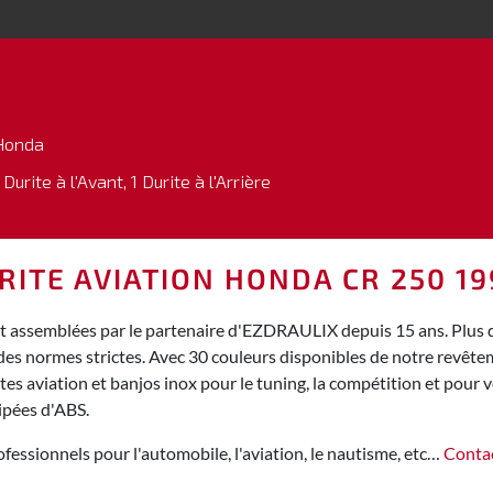
Honda
 Durite à l'Avant, 1 Durite à l'Arrière
RITE AVIATION HONDA CR 250 19
t assemblées par le partenaire d'EZDRAULIX depuis 15 ans. Plus de
des normes strictes. Avec 30 couleurs disponibles de notre revêt
s aviation et banjos inox pour le tuning, la compétition et pour vo
ipées d'ABS.
fessionnels pour l'automobile, l'aviation, le nautisme, etc…
Conta