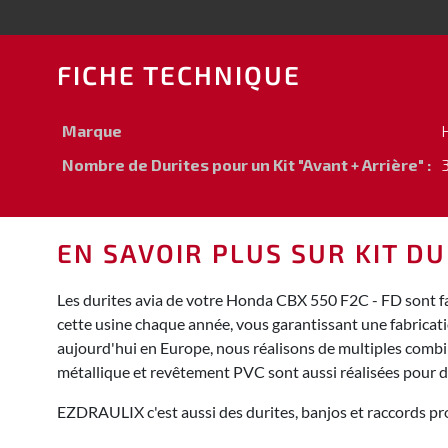
FICHE TECHNIQUE
Marque
Nombre de Durites pour un Kit "Avant + Arrière" :
3
EN SAVOIR PLUS SUR KIT DU
Les durites avia de votre Honda CBX 550 F2C - FD sont fa
cette usine chaque année, vous garantissant une fabricat
aujourd'hui en Europe, nous réalisons de multiples combina
métallique et revêtement PVC sont aussi réalisées pour 
EZDRAULIX c'est aussi des durites, banjos et raccords pro