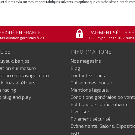
et durites avia sur mesure sont fabriqués suivants les options que vous choisissez lors de v
BRIQUÉ EN FRANCE
PAIEMENT SÉCURISÉ
tes aviation garanties à vie
CB, Paypal, chèque, vireme
GUES
INFORMATIONS
tuyaux, banjos
Nos magasins
iation sur mesure
Blog
iation embrayage moto
Contactez-nous
indres et étriers
Qui sommes-nous ?
s racing
Mentions légales.
s plug and play
Conditions générales de vent
Politique de confidentialité
Livraison
Paiement sécurisé
Evènements, Salons, Expositi
FAQ