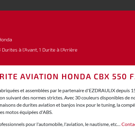
Honda
 Durites à l'Avant, 1 Durite à l'Arrière
RITE AVIATION HONDA CBX 550 F
briquées et assemblées par le partenaire d'EZDRAULIX depuis 15 a
ion suivant des normes strictes. Avec 30 couleurs disponibles de
isons de durites aviation et banjos inox pour le tuning, la compéti
des motos équipées d'ABS.
fessionnels pour l'automobile, l'aviation, le nautisme, etc…
Conta