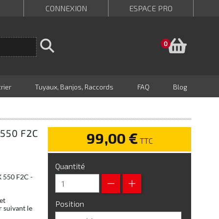
CONNEXION
ESPACE PRO
Panie
0
rier
Tuyaux, Banjos, Raccords
FAQ
Blog
 550 F2C
99,00 €
TTC
Quantité
X 550 F2C -
et
Position
 suivant le