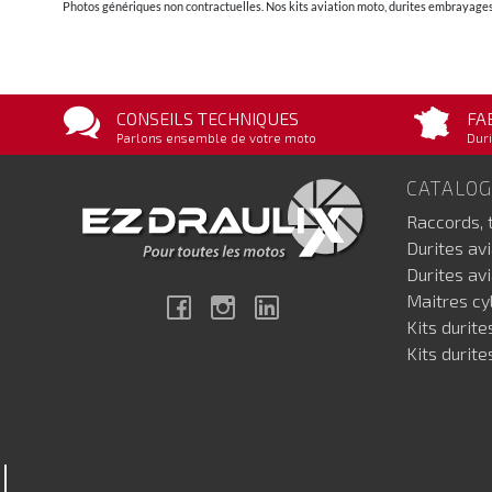
Photos génériques non contractuelles. Nos kits aviation moto, durites embrayages 
CONSEILS TECHNIQUES
FA
Parlons ensemble de votre moto
Duri
CATALO
Raccords, 
Durites av
Durites av
Maitres cyl
Facebook
Instagram
Linkedin
Kits durite
Kits durite