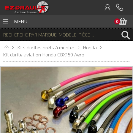
P
MENU
0
Kits durites prêts à monter
Honda
Kit durite aviation Honda CBX150 Aero