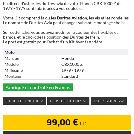
En direct d'usine, les durites avia de votre Honda CBX 1000 Z de
1979 - 1979 sont fabriquées à vos couleurs !
Votre Kit comprend la ou
les Durites Aviation
,
les vis
et
les rondelles
.
Le nombre de Durites Avia peut changer suivant le montage choisi.
Sur cette fiche, vous pouvez modifier la couleur des flexibles et
banjos, et le choix de la position des Durites de frein.
Le port est
gratuit
pour l'achat d'un Kit Avant+Arrière.
Moto
Marque
Honda
Modèle
CBX1000 Z
Millésime
1979 - 1979
Montage
Standard
Fabriqué et contrôlé en France.
FICHE TECHNIQUE
PLUS DE DÉTAILS
ACCESSOIRES
99,00 €
TTC