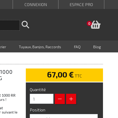
CONNEXION
ESPACE PRO
Panie
0
rier
Tuyaux, Banjos, Raccords
FAQ
Blog
 1000
67,00 €
TTC
G
Quantité
BR 1000 RR
urs !
et
Position
 suivant le