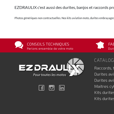
EZDRAULIX c'est aussi des durites, banjos et raccords pro
Photos génériques non contractuelles. Nos kits aviation moto, durites embrayages 
CONSEILS TECHNIQUES
FA
Parlons ensemble de votre moto
Duri
CATALO
Raccords, 
Durites av
Durites av
Maitres cyl
Facebook
Instagram
Linkedin
Kits durite
Kits durite