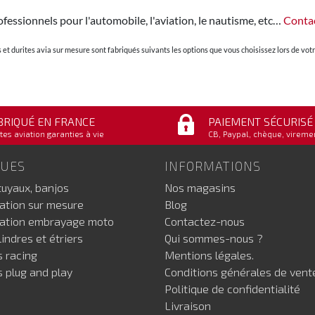
fessionnels pour l'automobile, l'aviation, le nautisme, etc…
Conta
et durites avia sur mesure sont fabriqués suivants les options que vous choisissez lors de v
BRIQUÉ EN FRANCE
PAIEMENT SÉCURISÉ
tes aviation garanties à vie
CB, Paypal, chèque, vireme
GUES
INFORMATIONS
tuyaux, banjos
Nos magasins
iation sur mesure
Blog
iation embrayage moto
Contactez-nous
indres et étriers
Qui sommes-nous ?
s racing
Mentions légales.
s plug and play
Conditions générales de vent
Politique de confidentialité
Livraison