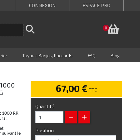
CONNEXION
ESPACE PRO
Panie
0
rier
Tuyaux, Banjos, Raccords
FAQ
Blog
 1000
67,00 €
TTC
G
Quantité
BR 1000 RR
urs !
et
Position
 suivant le