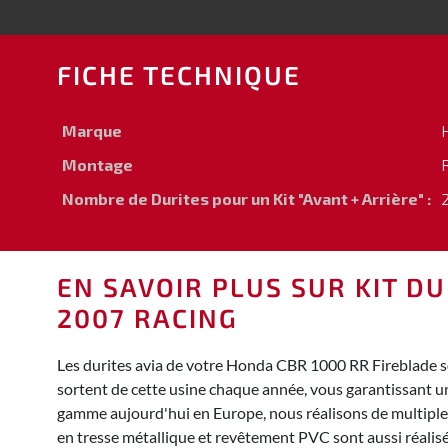
FICHE TECHNIQUE
Marque
Montage
Nombre de Durites pour un Kit "Avant + Arrière" :
2
EN SAVOIR PLUS SUR KIT DU
2007 RACING
Les durites avia de votre Honda CBR 1000 RR Fireblade s
sortent de cette usine chaque année, vous garantissant u
gamme aujourd'hui en Europe, nous réalisons de multiples 
en tresse métallique et revêtement PVC sont aussi réali