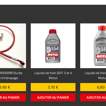
R1000RR Durite
Liquide de frein DOT 3 et 4
Liquide de frei
on Embrayage
Motul
Motu
9,90 €
5,70 €
6,80
R AU PANIER
AJOUTER AU PANIER
AJOUTER AU