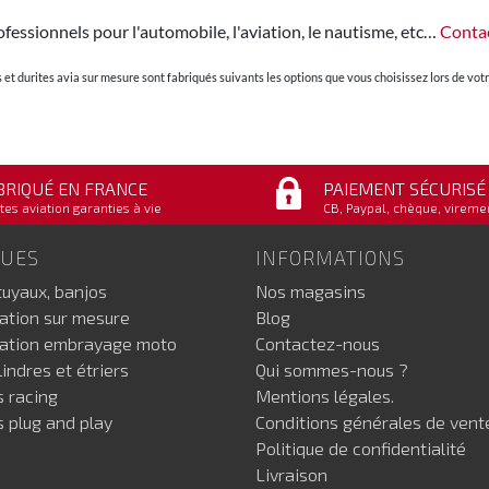
fessionnels pour l'automobile, l'aviation, le nautisme, etc…
Conta
et durites avia sur mesure sont fabriqués suivants les options que vous choisissez lors de v
BRIQUÉ EN FRANCE
PAIEMENT SÉCURISÉ
tes aviation garanties à vie
CB, Paypal, chèque, vireme
GUES
INFORMATIONS
tuyaux, banjos
Nos magasins
iation sur mesure
Blog
iation embrayage moto
Contactez-nous
indres et étriers
Qui sommes-nous ?
s racing
Mentions légales.
s plug and play
Conditions générales de vent
Politique de confidentialité
Livraison