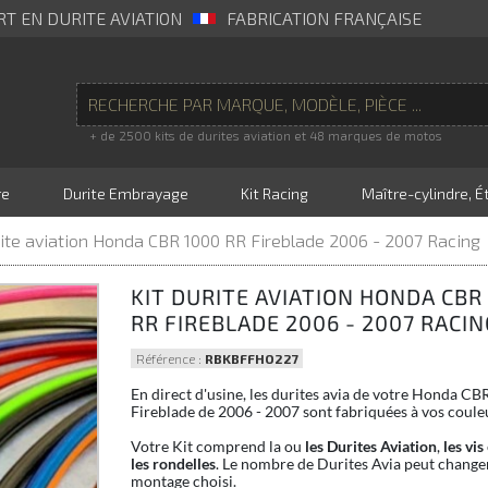
RT EN DURITE AVIATION
FABRICATION FRANÇAISE
+ de 2500 kits de durites aviation et 48 marques de motos
re
Durite Embrayage
Kit Racing
Maître-cylindre, Ét
rite aviation Honda CBR 1000 RR Fireblade 2006 - 2007 Racing
KIT DURITE AVIATION HONDA CBR
RR FIREBLADE 2006 - 2007 RACIN
Référence :
RBKBFFHO227
En direct d'usine, les durites avia de votre Honda C
Fireblade de 2006 - 2007 sont fabriquées à vos coule
Votre Kit comprend la ou
les Durites Aviation
,
les vis
les rondelles
. Le nombre de Durites Avia peut changer
montage choisi.