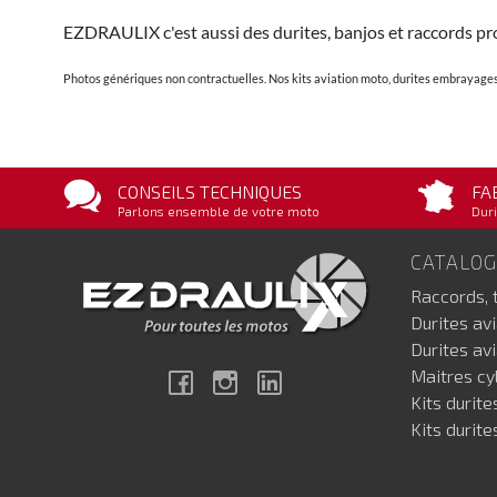
EZDRAULIX c'est aussi des durites, banjos et raccords pro
Photos génériques non contractuelles. Nos kits aviation moto, durites embrayages 
CONSEILS TECHNIQUES
FA
Parlons ensemble de votre moto
Duri
CATALO
Raccords, 
Durites av
Durites av
Maitres cyl
Facebook
Instagram
Linkedin
Kits durite
Kits durite