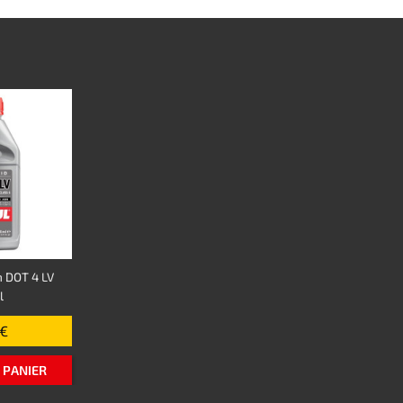
n DOT 4 LV
l
 €
 PANIER