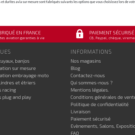
et durites avia sur mesure sont fabriqués suivants les options que vous choisissez lors de v
BRIQUÉ EN FRANCE
PAIEMENT SÉCURISÉ
tes aviation garanties à vie
CB, Paypal, chèque, vireme
GUES
INFORMATIONS
tuyaux, banjos
Nos magasins
iation sur mesure
Blog
iation embrayage moto
Contactez-nous
indres et étriers
Qui sommes-nous ?
s racing
Mentions légales.
s plug and play
Conditions générales de vent
Politique de confidentialité
Livraison
Paiement sécurisé
Evènements, Salons, Expositi
FAQ