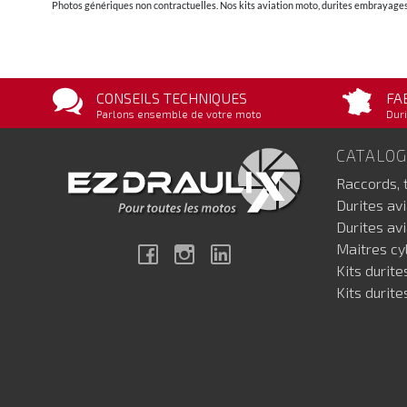
Photos génériques non contractuelles. Nos kits aviation moto, durites embrayages 
CONSEILS TECHNIQUES
FA
Parlons ensemble de votre moto
Duri
CATALO
Raccords, 
Durites av
Durites av
Maitres cyl
Facebook
Instagram
Linkedin
Kits durite
Kits durite