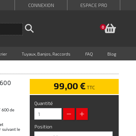
CONNEXION
ESPACE PRO
Panie
0
rier
Tuyaux, Banjos, Raccords
FAQ
Blog
 600
99,00 €
TTC
Quantité
F 600 de
et
Position
 suivant le