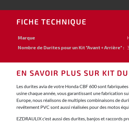
FICHE TECHNIQUE
Marque
Nombre de Durites pour un Kit "Avant + Arrière" :
3
EN SAVOIR PLUS SUR KIT DU
Les durites avia de votre Honda CBF 600 sont fabriquées 
usine chaque année, vous garantissant une fabrication su
Europe, nous réalisons de multiples combinaisons de durite
revêtement PVC sont aussi réalisées pour des motos équ
EZDRAULIX c'est aussi des durites, banjos et raccords pro