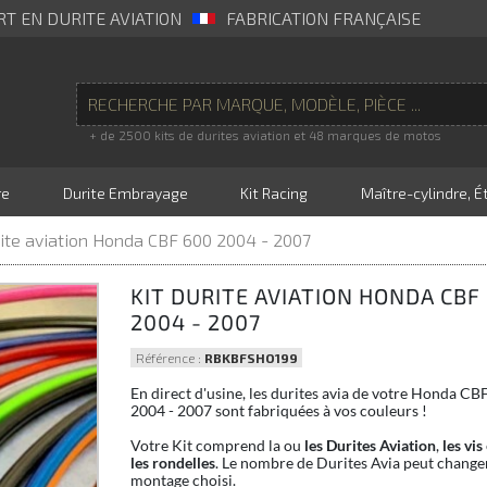
RT EN DURITE AVIATION
FABRICATION FRANÇAISE
+ de 2500 kits de durites aviation et 48 marques de motos
re
Durite Embrayage
Kit Racing
Maître-cylindre, Ét
rite aviation Honda CBF 600 2004 - 2007
KIT DURITE AVIATION HONDA CBF
2004 - 2007
Référence :
RBKBFSHO199
En direct d'usine, les durites avia de votre Honda CB
2004 - 2007 sont fabriquées à vos couleurs !
Votre Kit comprend la ou
les Durites Aviation
,
les vis
les rondelles
. Le nombre de Durites Avia peut changer
montage choisi.