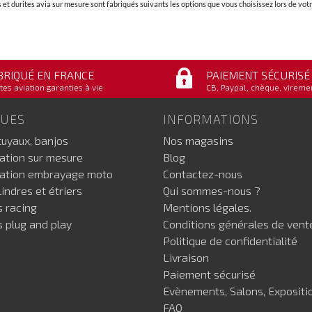
et durites avia sur mesure sont fabriqués suivants les options que vous choisissez lors de v
BRIQUÉ EN FRANCE
PAIEMENT SÉCURISÉ
tes aviation garanties à vie
CB, Paypal, chèque, vireme
GUES
INFORMATIONS
tuyaux, banjos
Nos magasins
iation sur mesure
Blog
iation embrayage moto
Contactez-nous
indres et étriers
Qui sommes-nous ?
s racing
Mentions légales.
s plug and play
Conditions générales de vent
Politique de confidentialité
Livraison
Paiement sécurisé
Evènements, Salons, Expositi
FAQ