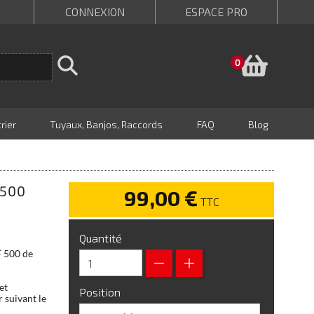
CONNEXION
ESPACE PRO
Panie
0
rier
Tuyaux, Banjos, Raccords
FAQ
Blog
 500
99,00 €
TTC
Quantité
F 500 de
et
Position
 suivant le