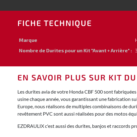
FICHE TECHNIQUE
Marque
Nombre de Durites pour un Kit "Avant + Arrière" :
3
EN SAVOIR PLUS SUR KIT DU
Les durites avia de votre Honda CBF 500 sont fabriquées 
usine chaque année, vous garantissant une fabrication su
Europe, nous réalisons de multiples combinaisons de durite
revêtement PVC sont aussi réalisées pour des motos équ
EZDRAULIX c'est aussi des durites, banjos et raccords pro