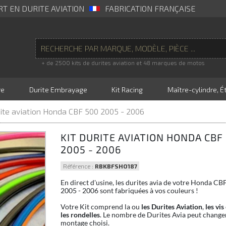
RT EN DURITE AVIATION
FABRICATION FRANÇAISE
+ de 2500 kits de durites aviation et 48 marques de motos
re
Durite Embrayage
Kit Racing
Maître-cylindre, Ét
rite aviation Honda CBF 500 2005 - 2006
KIT DURITE AVIATION HONDA CBF
2005 - 2006
Référence :
RBKBFSHO187
En direct d'usine, les durites avia de votre Honda CB
2005 - 2006 sont fabriquées à vos couleurs !
Votre Kit comprend la ou
les Durites Aviation
,
les vis
les rondelles
. Le nombre de Durites Avia peut changer
montage choisi.