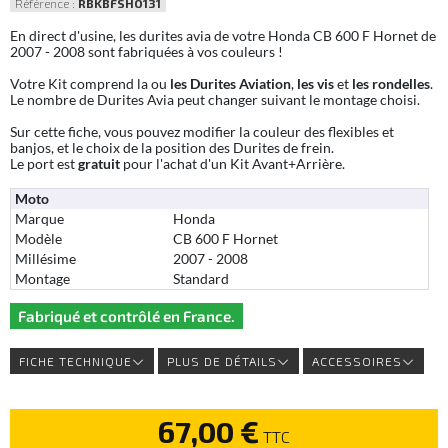
Référence :
RBKBFSHO131
En direct d'usine, les durites avia de votre Honda CB 600 F Hornet de
2007 - 2008 sont fabriquées à vos couleurs !
Votre Kit comprend la ou
les Durites Aviation
,
les vis
et
les rondelles
.
Le nombre de Durites Avia peut changer suivant le montage choisi.
Sur cette fiche, vous pouvez modifier la couleur des flexibles et
banjos, et le choix de la position des Durites de frein.
Le port est
gratuit
pour l'achat d'un Kit Avant+Arrière.
Moto
Marque
Honda
Modèle
CB 600 F Hornet
Millésime
2007 - 2008
Montage
Standard
Fabriqué et contrôlé en France.
FICHE TECHNIQUE
PLUS DE DÉTAILS
ACCESSOIRES
67,00 €
TTC