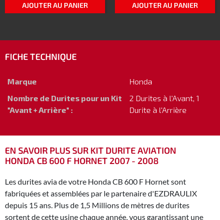
AJOUTER AU PANIER
AJOUTER AU PANIER
FICHE TECHNIQUE
Marque
Honda
Nombre de Durites pour un Kit
2 Durites à l'Avant, 1
"Avant + Arrière" :
Durite à l'Arrière
EN SAVOIR PLUS SUR KIT DURITE AVIATION
HONDA CB 600 F HORNET 2007 - 2008
Les durites avia de votre Honda CB 600 F Hornet sont
fabriquées et assemblées par le partenaire d'EZDRAULIX
depuis 15 ans. Plus de 1,5 Millions de mètres de durites
sortent de cette usine chaque année, vous garantissant une