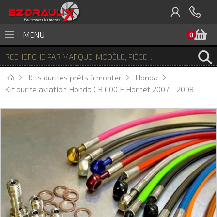
P
MENU
0
Kits durites prêts à monter
Honda
Kit durite aviation Honda CB 600 F Hornet 2007 - 2008