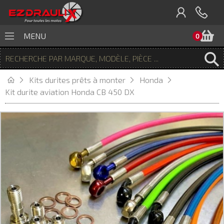
P
MENU
0
Kits durites prêts à monter
Honda
Kit durite aviation Honda CB 450 DX