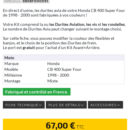
Référence :
RBKBFOHO095
En direct d'usine, les durites avia de votre Honda CB 400 Super Four
de 1998 - 2000 sont fabriquées à vos couleurs !
Votre Kit comprend la ou
les Durites Aviation
,
les vis
et
les rondelles
.
Le nombre de Durites Avia peut changer suivant le montage choisi.
Sur cette fiche, vous pouvez modifier la couleur des flexibles et
banjos, et le choix de la position des Durites de frein.
Le port est
gratuit
pour l'achat d'un Kit Avant+Arrière.
Moto
Marque
Honda
Modèle
CB 400 Super Four
Millésime
1998 - 2000
Montage
Mixte
Fabriqué et contrôlé en France.
FICHE TECHNIQUE
PLUS DE DÉTAILS
ACCESSOIRES
67,00 €
TTC