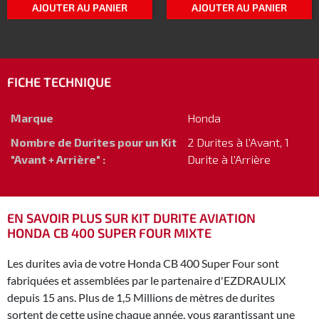
AJOUTER AU PANIER
AJOUTER AU PANIER
FICHE TECHNIQUE
Marque
Honda
Nombre de Durites pour un Kit
2 Durites à l'Avant, 1
"Avant + Arrière" :
Durite à l'Arrière
EN SAVOIR PLUS SUR KIT DURITE AVIATION
HONDA CB 400 SUPER FOUR MIXTE
Les durites avia de votre Honda CB 400 Super Four sont
fabriquées et assemblées par le partenaire d'EZDRAULIX
depuis 15 ans. Plus de 1,5 Millions de mètres de durites
sortent de cette usine chaque année, vous garantissant une