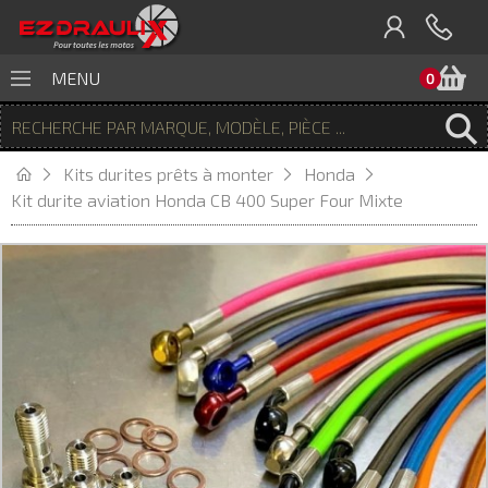
P
MENU
0
Kits durites prêts à monter
Honda
Kit durite aviation Honda CB 400 Super Four Mixte