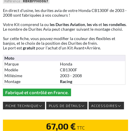
Référence :
RBKBFFHO067
En direct d'usine, les durites avia de votre Honda CB1300F de 2003 -
2008 sont fabriquées à vos couleurs !
Votre Kit comprend la ou
les Durites Aviation
,
les vis
et
les rondelles
.
Le nombre de Durites Avia peut changer suivant le montage choisi.
Sur cette fiche, vous pouvez modifier la couleur des flexibles et
banjos, et le choix de la position des Durites de frein.
Le port est
gratuit
pour l'achat d'un Kit Avant+Arrière.
Moto
Marque
Honda
Modèle
CB1300F
Millésime
2003 - 2008
Montage
Racing
Fabriqué et contrôlé en France.
FICHE TECHNIQUE
PLUS DE DÉTAILS
ACCESSOIRES
67,00 €
TTC