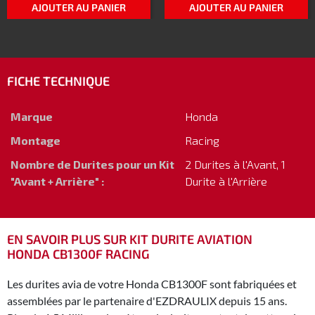
AJOUTER AU PANIER
AJOUTER AU PANIER
FICHE TECHNIQUE
Marque
Honda
Montage
Racing
Nombre de Durites pour un Kit
2 Durites à l'Avant, 1
"Avant + Arrière" :
Durite à l'Arrière
EN SAVOIR PLUS SUR KIT DURITE AVIATION
HONDA CB1300F RACING
Les durites avia de votre Honda CB1300F sont fabriquées et
assemblées par le partenaire d'EZDRAULIX depuis 15 ans.