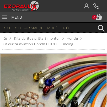
P
MENU
0
Kits durites prêts à monter
Honda
Kit durite aviation Honda CB1300F Racing