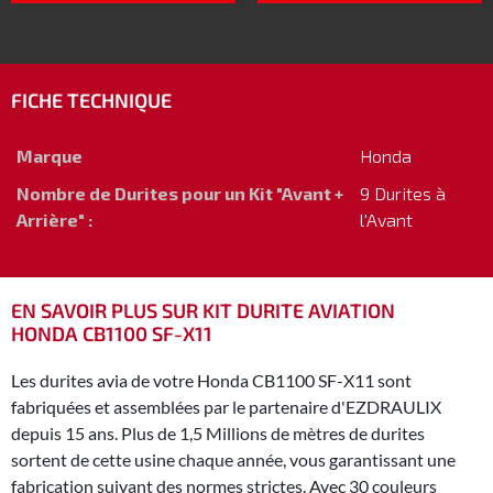
FICHE TECHNIQUE
Marque
Honda
Nombre de Durites pour un Kit "Avant +
9 Durites à
Arrière" :
l'Avant
EN SAVOIR PLUS SUR KIT DURITE AVIATION
HONDA CB1100 SF-X11
Les durites avia de votre Honda CB1100 SF-X11 sont
fabriquées et assemblées par le partenaire d'EZDRAULIX
depuis 15 ans. Plus de 1,5 Millions de mètres de durites
sortent de cette usine chaque année, vous garantissant une
fabrication suivant des normes strictes. Avec 30 couleurs