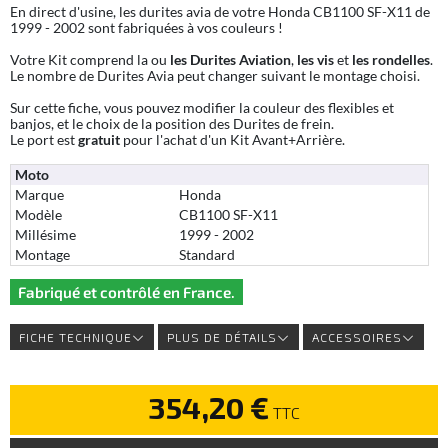
En direct d'usine, les durites avia de votre Honda CB1100 SF-X11 de
1999 - 2002 sont fabriquées à vos couleurs !
Votre Kit comprend la ou
les Durites Aviation
,
les vis
et
les rondelles
.
Le nombre de Durites Avia peut changer suivant le montage choisi.
Sur cette fiche, vous pouvez modifier la couleur des flexibles et
banjos, et le choix de la position des Durites de frein.
Le port est
gratuit
pour l'achat d'un Kit Avant+Arrière.
Moto
Marque
Honda
Modèle
CB1100 SF-X11
Millésime
1999 - 2002
Montage
Standard
Fabriqué et contrôlé en France.
FICHE TECHNIQUE
PLUS DE DÉTAILS
ACCESSOIRES
354,20 €
TTC