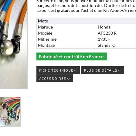
Sur cette fiche, vous pouvez modifier la couleur des fl
banjos, et le choix de la position des Durites de frein.
Le port est
gratuit
pour l'achat d'un Kit Avant+Arrièr
Moto
Marque
Honda
Modèle
ATC250 R
Millésime
1983 -
Montage
Standard
Fabriqué et contrôlé en France.
FICHE TECHNIQUE
PLUS DE DÉTAILS
ACCESSOIRES