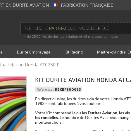
RT EN DURITE AVIATION
FABRICATION FRANÇAISE
+ de 2500 kits de durites aviation et 48 marques de motos
re
Durite Embrayage
Kit Racing
Maître-cylindre, Ét
rite aviation Honda ATC250 R
KIT DURITE AVIATION HONDA ATC
Référence :
RBKBFSHO023
En direct d'usine, les durites avia de votre Honda AT
1983 - sont fabriquées à vos couleurs !
Votre Kit comprend la ou
les Durites Aviation
,
les vis
les rondelles
. Le nombre de Durites Avia peut changer
montage choisi.