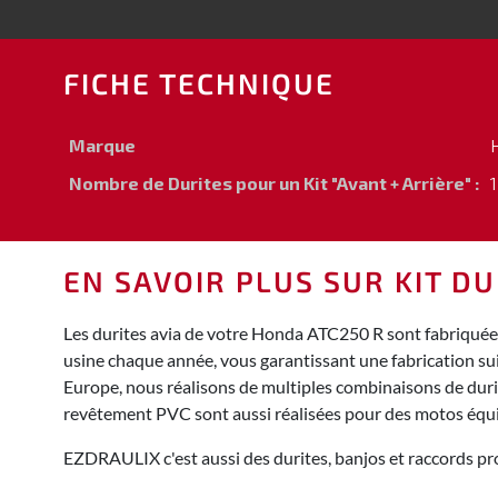
FICHE TECHNIQUE
Marque
Nombre de Durites pour un Kit "Avant + Arrière" :
1
EN SAVOIR PLUS SUR KIT D
Les durites avia de votre Honda ATC250 R sont fabriquées
usine chaque année, vous garantissant une fabrication su
Europe, nous réalisons de multiples combinaisons de durite
revêtement PVC sont aussi réalisées pour des motos équ
EZDRAULIX c'est aussi des durites, banjos et raccords pro