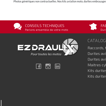
Photos génériques non contractuelles. Nos kits aviation moto, durites embrayages 
CONSEILS TECHNIQUES
FA
Parlons ensemble de votre moto
Duri
CATALO
Raccords, 
Durites av
Durites av
Maitres cyl
Facebook
Instagram
Linkedin
Kits durite
Kits durite