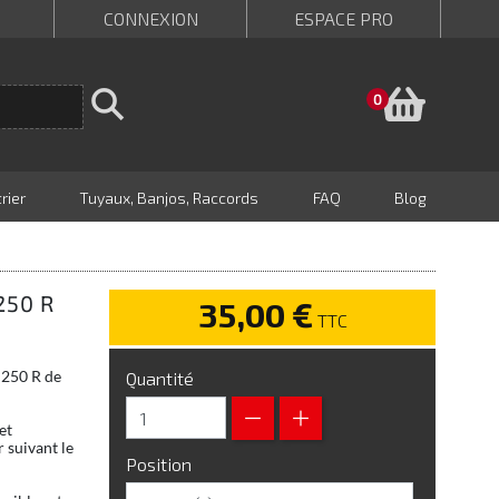
CONNEXION
ESPACE PRO
Panie
0
rier
Tuyaux, Banjos, Raccords
FAQ
Blog
250 R
35,00 €
TTC
C250 R de
Quantité
et
 suivant le
Position