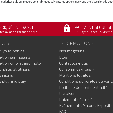
et durites avia sur mesure sont fabriqués suivants les options que vous choisissez lors de v
BRIQUÉ EN FRANCE
PAIEMENT SÉCURISÉ
tes aviation garanties à vie
CB, Paypal, chèque, vireme
GUES
INFORMATIONS
tuyaux, banjos
Nos magasins
iation sur mesure
Blog
iation embrayage moto
Contactez-nous
indres et étriers
Qui sommes-nous ?
s racing
Mentions légales.
s plug and play
Conditions générales de vent
Politique de confidentialité
Livraison
Paiement sécurisé
Evènements, Salons, Expositi
FAQ