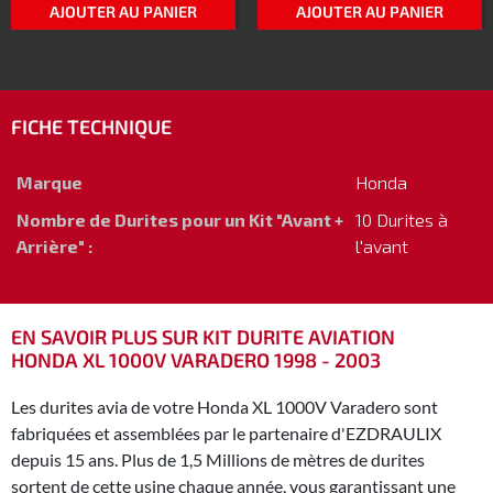
AJOUTER AU PANIER
AJOUTER AU PANIER
FICHE TECHNIQUE
Marque
Honda
Nombre de Durites pour un Kit "Avant +
10 Durites à
Arrière" :
l'avant
EN SAVOIR PLUS SUR KIT DURITE AVIATION
HONDA XL 1000V VARADERO 1998 - 2003
Les durites avia de votre Honda XL 1000V Varadero sont
fabriquées et assemblées par le partenaire d'EZDRAULIX
depuis 15 ans. Plus de 1,5 Millions de mètres de durites
sortent de cette usine chaque année, vous garantissant une