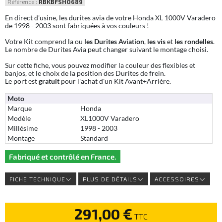
Référence :
RBKBFSHO689
En direct d'usine, les durites avia de votre Honda XL 1000V Varadero
de 1998 - 2003 sont fabriquées à vos couleurs !
Votre Kit comprend la ou
les Durites Aviation
,
les vis
et
les rondelles
.
Le nombre de Durites Avia peut changer suivant le montage choisi.
Sur cette fiche, vous pouvez modifier la couleur des flexibles et
banjos, et le choix de la position des Durites de frein.
Le port est
gratuit
pour l'achat d'un Kit Avant+Arrière.
Moto
Marque
Honda
Modèle
XL1000V Varadero
Millésime
1998 - 2003
Montage
Standard
Fabriqué et contrôlé en France.
FICHE TECHNIQUE
PLUS DE DÉTAILS
ACCESSOIRES
291,00 €
TTC