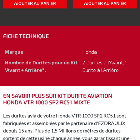
AJOUTER AU PANIER
AJOUTER AU PANIER
FICHE TECHNIQUE
Marque
Honda
Nombre de Durites pour un Kit
2 Durites à l'Avant, 1
"Avant + Arrière" :
Durite à l'Arrière
EN SAVOIR PLUS SUR KIT DURITE AVIATION
HONDA VTR 1000 SP2 RC51 MIXTE
Les durites avia de votre Honda VTR 1000 SP2 RC51 sont
fabriquées et assemblées par le partenaire d'EZDRAULIX
depuis 15 ans. Plus de 1,5 Millions de mètres de durites
sortent de cette usine chaque année, vous garantissant une