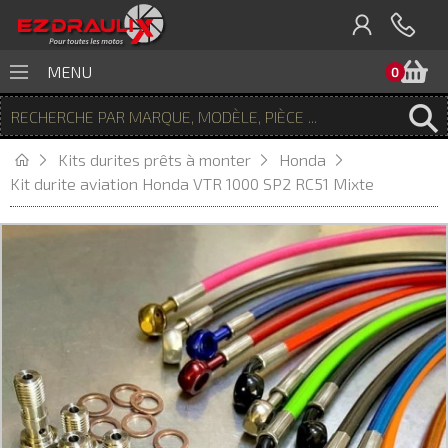
P
MENU
0
Kits durites prêts à monter
Honda
Kit durite aviation Honda VTR 1000 SP2 RC51 Mixte