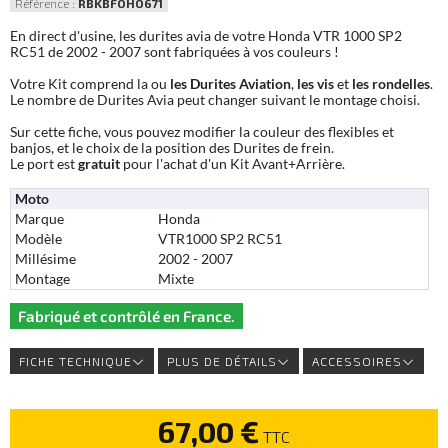
Référence :
RBKBFOHO671
En direct d'usine, les durites avia de votre Honda VTR 1000 SP2
RC51 de 2002 - 2007 sont fabriquées à vos couleurs !
Votre Kit comprend la ou
les Durites Aviation
,
les vis
et
les rondelles
.
Le nombre de Durites Avia peut changer suivant le montage choisi.
Sur cette fiche, vous pouvez modifier la couleur des flexibles et
banjos, et le choix de la position des Durites de frein.
Le port est
gratuit
pour l'achat d'un Kit Avant+Arrière.
Moto
Marque
Honda
Modèle
VTR1000 SP2 RC51
Millésime
2002 - 2007
Montage
Mixte
Fabriqué et contrôlé en France.
FICHE TECHNIQUE
PLUS DE DÉTAILS
ACCESSOIRES
67,00 €
TTC