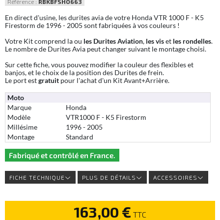
Référence :
RBKBFSHO663
En direct d'usine, les durites avia de votre Honda VTR 1000 F - K5
Firestorm de 1996 - 2005 sont fabriquées à vos couleurs !
Votre Kit comprend la ou
les Durites Aviation
,
les vis
et
les rondelles
.
Le nombre de Durites Avia peut changer suivant le montage choisi.
Sur cette fiche, vous pouvez modifier la couleur des flexibles et
banjos, et le choix de la position des Durites de frein.
Le port est
gratuit
pour l'achat d'un Kit Avant+Arrière.
Moto
Marque
Honda
Modèle
VTR1000 F - K5 Firestorm
Millésime
1996 - 2005
Montage
Standard
Fabriqué et contrôlé en France.
FICHE TECHNIQUE
PLUS DE DÉTAILS
ACCESSOIRES
163,00 €
TTC