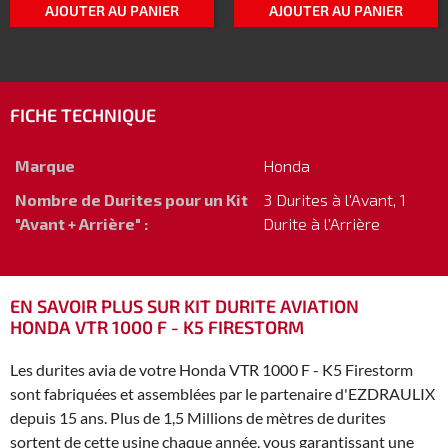
AJOUTER AU PANIER
AJOUTER AU PANIER
FICHE TECHNIQUE
Marque
Honda
Nombre de Durites pour un Kit
3 Durites à l'Avant, 1
"Avant + Arrière" :
Durite à l'Arrière
EN SAVOIR PLUS SUR KIT DURITE AVIATION
HONDA VTR 1000 F - K5 FIRESTORM
Les durites avia de votre Honda VTR 1000 F - K5 Firestorm
sont fabriquées et assemblées par le partenaire d'EZDRAULIX
depuis 15 ans. Plus de 1,5 Millions de mètres de durites
sortent de cette usine chaque année, vous garantissant une