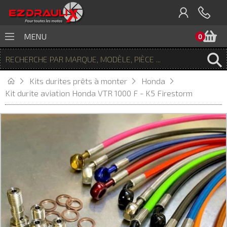
P
MENU
0
Kits durites prêts à monter
Honda
Kit durite aviation Honda VTR 1000 F - K5 Firestorm